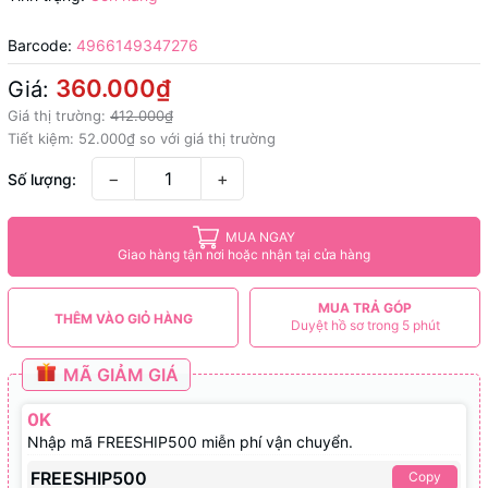
Barcode:
4966149347276
360.000₫
Giá:
Giá thị trường:
412.000₫
Tiết kiệm:
52.000₫
so với giá thị trường
−
+
Số lượng:
MUA NGAY
Giao hàng tận nơi hoặc nhận tại cửa hàng
MUA TRẢ GÓP
THÊM VÀO GIỎ HÀNG
Duyệt hồ sơ trong 5 phút
MÃ GIẢM GIÁ
0K
Nhập mã FREESHIP500 miễn phí vận chuyển.
FREESHIP500
Copy