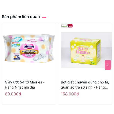
Sản phẩm liên quan
Giấy ướt 54 tờ Merries -
Bột giặt chuyên dụng cho tã,
Hàng Nhật nội địa
quần áo trẻ sơ sinh - Hàng
Nhật nội địa
60.000₫
158.000₫