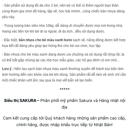
- Sản phẩm sử dụng tối đa cho 2 bé, nên bé có thể rủ thêm người bạn thân
cùng tham gia chơi đồ hàng, tập vẽ, học bài nhóm...cùng chiếc bàn nhựa đáng
yêu này.
- Trọng lượng bàn siêu nhẹ 10kg, dễ dàng di chuyển được mọi nơi trong nhà,
mang vác tiện lợi khi bé đi ra ngoài, đi du lịch...đều sử dụng được.
- Đặc biệt,
bàn nhựa cho bé màu xanh Iseto
sạch sẽ, năng động được kết hợp
họa tiết rất đáng yêu giúp tạo hứng thú cho bé vui chơi, học tập.
- Bàn nhựa cho bé màu xanh đang được ưa chuộng và sử dụng rất rộng rãi, ta
có thể bắt gặp chúng tại các lớp học mẫu giáo, các hộ gia đình có em nhỏ...
Lưu ý :
Nên lau sạch bàn nhựa màu xanh thường xuyên để tránh bụi bẩn làm
ảnh hưởng đến sức khỏe của bé khi dùng. Sản phẩm rất dễ làm vệ sinh chỉ cần
một chiếc khăn ướt ẩm, lau qua là mọi vết bẩn sẽ tan biến.
*****
Siêu thị SAKURA
–
Phân phối mỹ phẩm Sakura và Hàng nhật nội
địa
Cam kết cung cấp tới Quý khách hàng những sản phẩm cao cấp,
chính hãng, được nhập khẩu trực tiếp từ Nhật Bản!