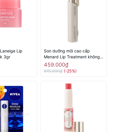
 Laneige Lip
Son dưỡng môi cao cấp
k 3gr
Menard Lip Treatment không
màu hương bạc hà 3,2g (C) -
459.000₫
Hàng Nhật nội địa
615.000₫
(-25%)