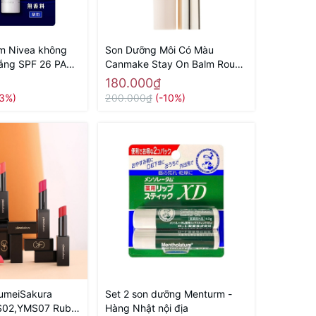
m Nivea không
Son Dưỡng Môi Có Màu
ắng SPF 26 PA++
Canmake Stay On Balm Rouge
ội địa
2,7g 12 ( Đỏ) - Hàng Nhật nội
180.000₫
địa
23%)
200.000₫
(-10%)
umeiSakura
Set 2 son dưỡng Menturm -
S02,YMS07 Ruby
Hàng Nhật nội địa