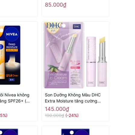
ội địa
85.000₫
ôi Nivea không
Son Dưỡng Không Màu DHC
ắng SPF26+ (
Extra Moisture tăng cường
ng)
ẩm- Hàng Nhật nội địa
145.000₫
35%)
190.000₫
(-24%)