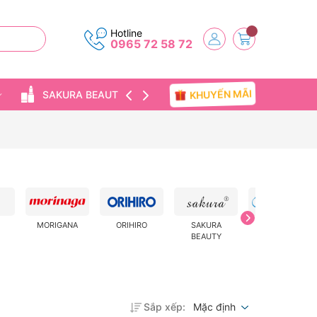
Hotline
0965 72 58 72
KHUYẾN MÃI
SAKURA BEAUTY
TIN TỨC
MORIGANA
ORIHIRO
SAKURA
SENKA
BEAUTY
Sắp xếp:
Mặc định