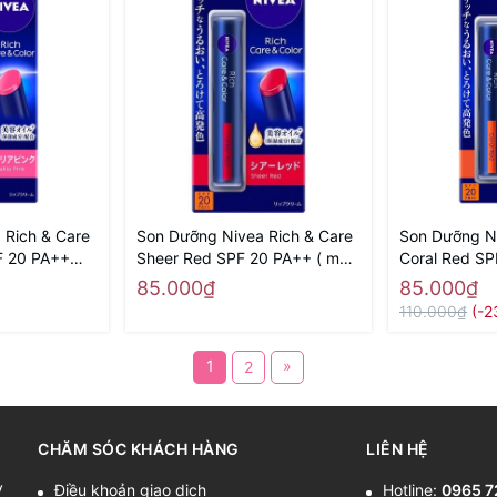
 Rich & Care
Son Dưỡng Nivea Rich & Care
Son Dưỡng Ni
F 20 PA++
Sheer Red SPF 20 PA++ ( màu
Coral Red S
g Nhật nội
đỏ tươi) - Hàng Nhật nội địa
đỏ cam) - Hà
85.000₫
85.000₫
110.000₫
(-2
1
»
2
CHĂM SÓC KHÁCH HÀNG
LIÊN HỆ
y
Điều khoản giao dịch
Hotline:
0965 7