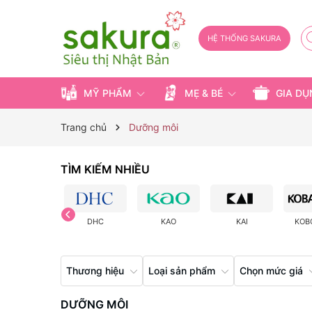
HỆ THỐNG SAKURA
MỸ PHẨM
MẸ & BÉ
GIA D
Trang chủ
Dưỡng môi
TÌM KIẾM NHIỀU
DHC
KAO
KAI
KOB
Thương hiệu
Loại sản phẩm
Chọn mức giá
DƯỠNG MÔI