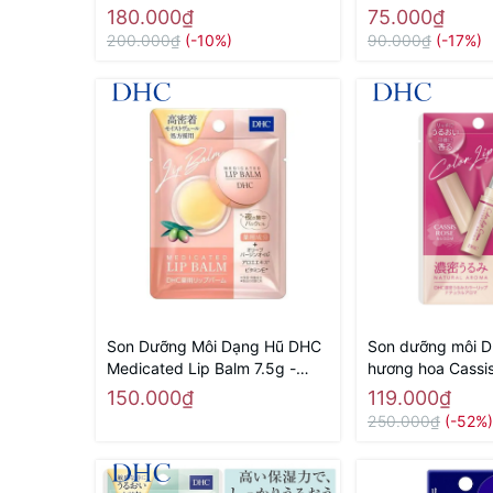
2,7g 14 ( Đỏ Tươi) - Hàng Nhật
- Hàng Nhật nội 
180.000₫
75.000₫
nội địa
200.000₫
(-10%)
90.000₫
(-17%)
Son Dưỡng Môi Dạng Hũ DHC
Son dưỡng môi D
Medicated Lip Balm 7.5g -
hương hoa Cassis
Hàng Nhật nội địa
Hàng Nhật Nội Đ
150.000₫
119.000₫
250.000₫
(-52%)