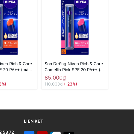
vea Rich & Care
Son Dưỡng Nivea Rich & Care
PF 20 PA++ (màu
Camellia Pink SPF 20 PA++ (
ng Nhật nội địa
màu hồng)-Hàng Nhật nội địa
85.000₫
3%)
110.000₫
(-23%)
LIÊN KẾT
2 58 72