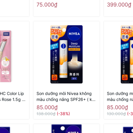
địa
Nhật nội địa
- Hàng Nhật n
75.000₫
399.000₫
HC Color Lip
Son dưỡng môi Nivea không
Son dưỡng m
 Rose 1.5g -
màu chống nắng SPF26+ ( ko
màu chống n
ịa
mùi)
hương mật o
85.000₫
85.000₫
138.000₫
(-38%)
130.000₫
(-