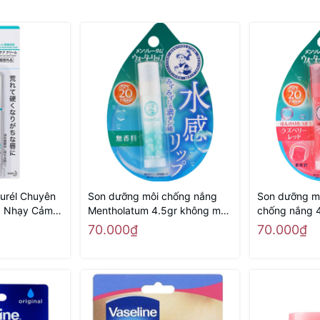
urél Chuyên
Son dưỡng môi chống nắng
Son dưỡng m
, Nhạy Cảm
Mentholatum 4.5gr không màu
chống nắng 4
 nội địa
- Hàng Nhật nội địa
Hàng Nhật nộ
70.000₫
70.000₫