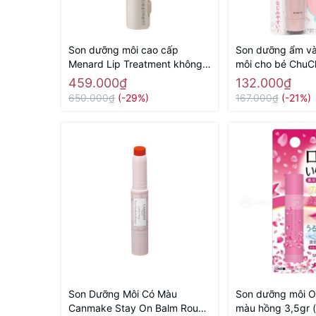
Son dưỡng môi cao cấp
Son dưỡng ẩm v
Menard Lip Treatment không
môi cho bé ChuC
màu 3,2g (N) - Hàng Nhật nội
Hàng Nhật nội đị
459.000₫
132.000₫
địa
650.000₫
(-29%)
167.000₫
(-21%)
Son Dưỡng Môi Có Màu
Son dưỡng môi O
Canmake Stay On Balm Rouge
màu hồng 3,5gr (