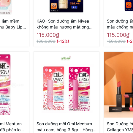
à làm mềm
KAO- Son dưỡng ẩm Nivea
Son dưỡng ẩ
hu Baby Lip -
không màu hương mật ong
màu chống n
a
SPF 26 PA++ - Hàng Nhật nội
- Hàng Nhật n
115.000₫
115.000₫
địa
130.000₫
(-12%)
150.000₫
(-
mi Menturn
Son dưỡng môi Omi Menturn
Son Dưỡng Y
đã phân loại)
màu cam, hồng 3,5gr - Hàng
Collagen YM