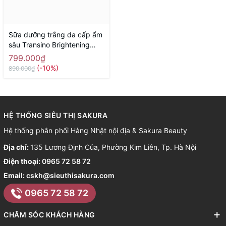
Sữa dưỡng trắng da cấp ẩm
sâu Transino Brightening
Clear Milk 100ml - Hàng
799.000₫
Nhật nội địa
(-10%)
890.000₫
HỆ THỐNG SIÊU THỊ SAKURA
Hệ thống phân phối Hàng Nhật nội địa & Sakura Beauty
Địa chỉ:
135 Lương Định Của, Phường Kim Liên, Tp. Hà Nội
Điện thoại:
0965 72 58 72
Email:
cskh@sieuthisakura.com
0965 72 58 72
CHĂM SÓC KHÁCH HÀNG