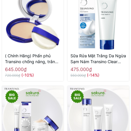
( Chính Hãng) Phấn phủ
Sữa Rửa Mặt Trắng Da Ngừa
Transino chống nắng, trắng
Sạm Nám Transino Clear
da UV Powder SPF50
Wash EX 100g - Hàng Nhật
645.000₫
475.000₫
PA++++- Hàng Nhật nội địa
nội địa
(-10%)
(-14%)
720.000₫
550.000₫