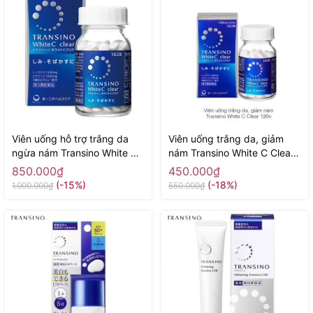
Viên uống hỗ trợ trắng da
Viên uống trắng da, giảm
ngừa nám Transino White C
nám Transino White C Clear
240 viên - Hàng Nhật nội địa
120 viên - Hàng Nhật nội địa
850.000₫
450.000₫
(-15%)
(-18%)
1.000.000₫
550.000₫