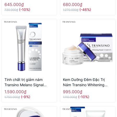
SPF50+ PA++++ (30g) tone
cấp hộp 180 viên - Hàng
645.000₫
680.000₫
sáng
Nhật nội địa
(-10%)
(-46%)
720.000₫
1.270.000₫
Tinh chất trị giảm nám
Kem Dưỡng Đêm Đặc Trị
Transino Melano Signal
Nám Transino Whitening
(50g) - Hàng Nhật Nội Địa
Repair Cream EX 35g
1.590.000₫
995.000₫
(-9%)
(-10%)
1.750.000₫
1.110.000₫