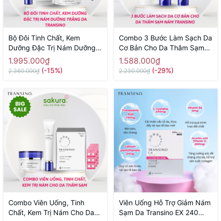
Bộ Đôi Tinh Chất, Kem
Combo 3 Bước Làm Sạch Da
Dưỡng Đặc Trị Nám Dưỡng
Cơ Bản Cho Da Thâm Sạm
Trắng Da Transino Nhật Bản
Nám Transino Skin Care (
1.995.000₫
1.588.000₫
- Hàng Nhật nội
Tẩy Trang- Rửa Mặt- Cấp
(-15%)
(-29%)
2.360.000₫
2.230.000₫
Ẩm)
Combo Viên Uống, Tinh
Viên Uống Hỗ Trợ Giảm Nám
Chất, Kem Trị Nám Cho Da
Sạm Da Transino EX 240