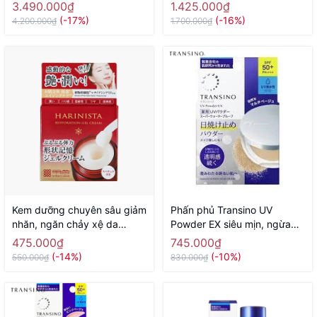
Thâm Sạm Nám Transino
Viên Mẫu Mới - Hàng Nhật
3.490.000₫
1.425.000₫
Nhật Bản
nội địa
(-17%)
(-16%)
4.200.000₫
1.700.000₫
Kem dưỡng chuyên sâu giảm
Phấn phủ Transino UV
nhăn, ngăn chảy xệ da
Powder EX siêu mịn, ngừa
Meishoku Harinista Delivery
sạm nám, chống nắng -
475.000₫
745.000₫
Gel Cream 50g
Hàng Nhật nội địa
(-14%)
(-10%)
550.000₫
830.000₫