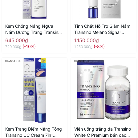
Kem Chống Nắng Ngừa
Tinh Chất Hỗ Trợ Giảm Nám
Nám Dưỡng Trắng Transino
Transino Melano Signal
Whitening UV Protector
Essence 30g- Hàng Nhật nội
645.000₫
1.150.000₫
SPF50+ PA++++ 30ml
địa
(-10%)
(-8%)
720.000₫
1.250.000₫
Kem Trang Điểm Nâng Tông
Viên uống trắng da Transino
Transino CC Cream 7in1
White C Premium bản cao