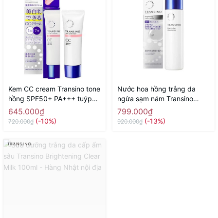
Kem CC cream Transino tone
Nước hoa hồng trắng da
hồng SPF50+ PA+++ tuýp
ngừa sạm nám Transino
30g tone sáng hồng - Hàng
Medicinal Brightening Clear
645.000₫
799.000₫
Nhật nội địa
Lotion 150mL 150ml - Hàng
(-10%)
(-13%)
720.000₫
920.000₫
Nhật nội địa