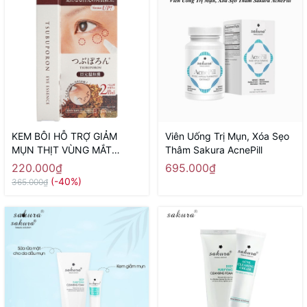
KEM BÔI HỖ TRỢ GIẢM
Viên Uống Trị Mụn, Xóa Sẹo
MỤN THỊT VÙNG MẮT
Thâm Sakura AcnePill
TSUBUPORON NHẬT BẢN
220.000₫
695.000₫
(1.8ML) - Hàng Nhật nội địa
(-40%)
365.000₫