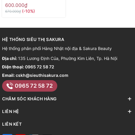
Cleanser 100ml
600.000₫
(-10%)
670.000₫
HỆ THỐNG SIÊU THỊ SAKURA
Hệ thống phân phối Hàng Nhật nội địa & Sakura Beauty
Địa chỉ:
135 Lương Định Của, Phường Kim Liên, Tp. Hà Nội
Điện thoại:
0965 72 58 72
Email:
cskh@sieuthisakura.com
0965 72 58 72
CHĂM SÓC KHÁCH HÀNG
LIÊN HỆ
LIÊN KẾT