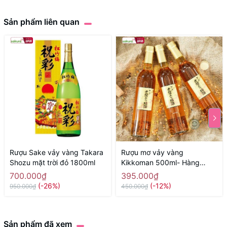
Sản phẩm liên quan
Rượu Sake vảy vàng Takara
Rượu mơ vảy vàng
Shozu mặt trời đỏ 1800ml
Kikkoman 500ml- Hàng
Nhật nội địa
700.000₫
395.000₫
(-26%)
(-12%)
950.000₫
450.000₫
Sản phẩm đã xem