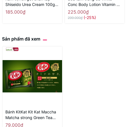
Shiseido Urea Cream 100g
Conc Body Lotion Vitamin C
New - Hàng Nhật nội địa
360ml tinh chất bưởi
185.000₫
225.000₫
(-25%)
299.000₫
Sản phẩm đã xem
Bánh KitKat Kit Kat Maccha
Matcha strong Green Tea
Chocolate
79.000₫