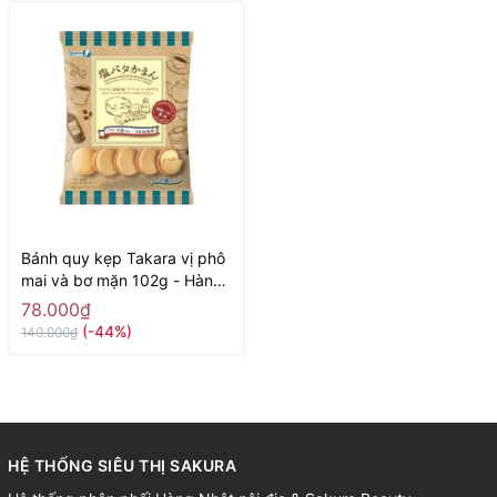
Bánh quy kẹp Takara vị phô
mai và bơ mặn 102g - Hàng
Nhật nội địa
78.000₫
(-44%)
140.000₫
HỆ THỐNG SIÊU THỊ SAKURA