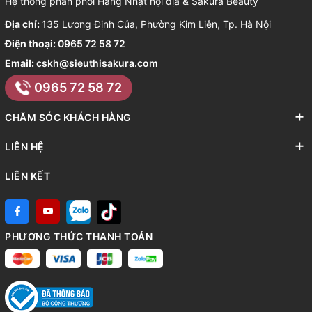
Hệ thống phân phối Hàng Nhật nội địa & Sakura Beauty
Địa chỉ:
135 Lương Định Của, Phường Kim Liên, Tp. Hà Nội
Điện thoại:
0965 72 58 72
Email:
cskh@sieuthisakura.com
0965 72 58 72
CHĂM SÓC KHÁCH HÀNG
LIÊN HỆ
LIÊN KẾT
PHƯƠNG THỨC THANH TOÁN