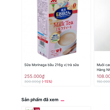
Sữa Morinaga bầu 216g vị trà sữa
Muôi ca
Hàng Nh
255.000₫
108.0
300.000₫
(-15%)
150.00
Sản phẩm đã xem