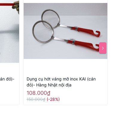
án đỏ)-
Dụng cụ hớt váng mỡ inox KAI (cán
Dụng cụ đ
đỏ)- Hàng Nhật nội địa
trắng)- H
108.000₫
88.000
150.000₫
(-28%)
150.000₫