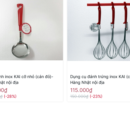
nh inox KAI cỡ nhỏ (cán đỏ)-
Dụng cụ đánh trứng inox KAI (c
ật nội địa
Hàng Nhật nội địa
00₫
115.000₫
0₫
(-28%)
150.000₫
(-23%)