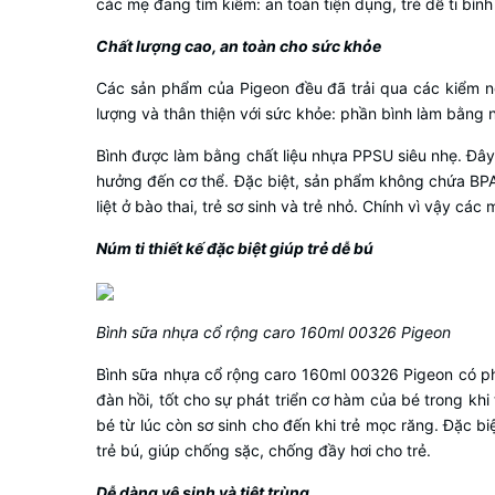
các mẹ đang tìm kiếm: an toàn tiện dụng, trẻ dễ ti bình 
Chất lượng cao, an toàn cho sức khỏe
Các sản phẩm của Pigeon đều đã trải qua các kiểm ng
lượng và thân thiện với sức khỏe: phần bình làm bằng
Bình được làm bằng chất liệu nhựa PPSU siêu nhẹ. Đây 
hưởng đến cơ thể. Đặc biệt, sản phẩm không chứa BPA 
liệt ở bào thai, trẻ sơ sinh và trẻ nhỏ. Chính vì vậy 
Núm ti thiết kế đặc biệt giúp trẻ dễ bú
Bình sữa nhựa cổ rộng caro 160ml 00326 Pigeon
Bình sữa nhựa cổ rộng caro 160ml 00326 Pigeon có phầ
đàn hồi, tốt cho sự phát triển cơ hàm của bé trong kh
bé từ lúc còn sơ sinh cho đến khi trẻ mọc răng. Đặc bi
trẻ bú, giúp chống sặc, chống đầy hơi cho trẻ.
Dễ dàng vệ sinh và tiệt trùng