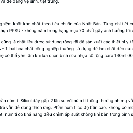
và dễ dàng vệ sinh, tiệt trùng.
hiệm khắt khe nhất theo tiêu chuẩn của Nhật Bản. Từng chi tiết 
 nhựa PPSU - không nằm trong hạng mục 70 chất gây ảnh hưởng tới cơ
cũng là chất liệu được sử dụng rộng rãi để sản xuất các thiết bị 
- 1 loại hóa chất công nghiệp thường sử dụng để làm chất dẻo cứng
các mẹ có thể yên tâm khi lựa chọn bình sữa nhựa cổ rộng caro 160ml 0
n núm ti Silicol dày gấp 2 lần so với núm ti thông thường nhưng v
i trẻ vẫn dễ dàng thích ứng. Phần núm ti có độ bền cao, không có m
ệt, núm ti có khả năng điều chỉnh áp suất không khí bên trong bình s