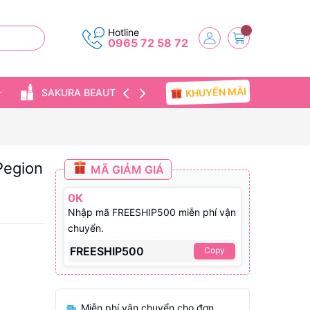
Hotline
0965 72 58 72
KHUYẾN MÃI
SAKURA BEAUTY
TIN TỨC
Pegion
MÃ GIẢM GIÁ
0K
Nhập mã FREESHIP500 miễn phí vận
chuyển.
FREESHIP500
Copy
Miễn phí vận chuyển cho đơn