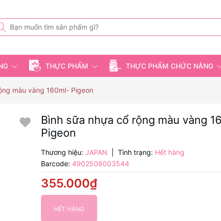
ỤNG
THỰC PHẨM
THỰC PHẨM CHỨC NĂNG
rộng màu vàng 160ml- Pigeon
Bình sữa nhựa cổ rộng màu vàng 1
Pigeon
Thương hiệu:
JAPAN
|
Tình trạng:
Hết hàng
Barcode:
4902508003544
355.000₫
HẾT HÀNG