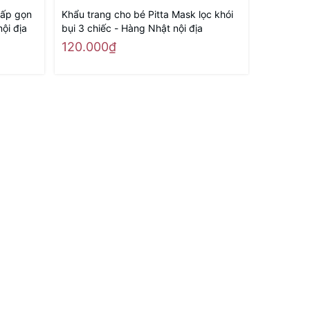
gấp gọn
Khẩu trang cho bé Pitta Mask lọc khói
Siro Trị 
ội địa
bụi 3 chiếc - Hàng Nhật nội địa
Tháng Tuổ
Có Đờm)
120.000₫
185.00