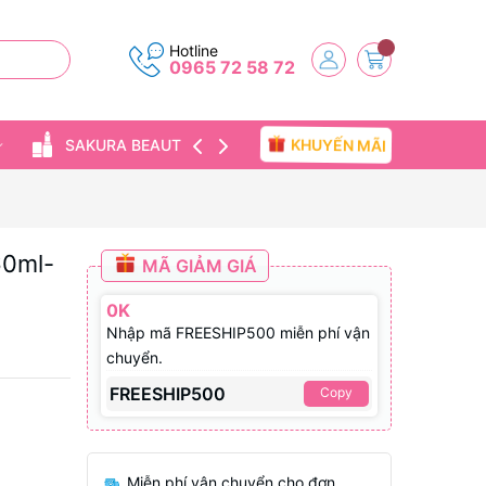
Hotline
0965 72 58 72
SAKURA BEAUTY
TIN TỨC
KHUYẾN MÃI
60ml-
MÃ GIẢM GIÁ
0K
Nhập mã FREESHIP500 miễn phí vận
chuyển.
FREESHIP500
Copy
Miễn phí vận chuyển cho đơn