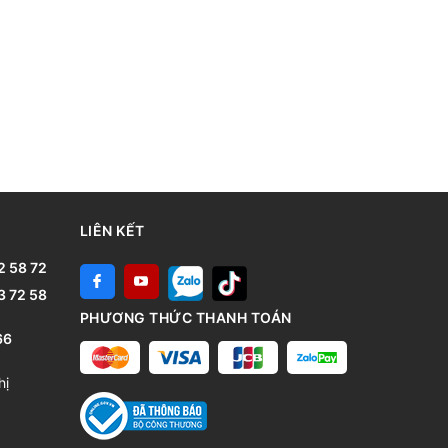
LIÊN KẾT
2 58 72
3 72 58
PHƯƠNG THỨC THANH TOÁN
66
hị