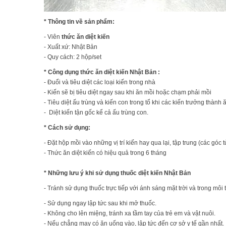
* Thông tin về sản phẩm:
- Viên
thức ăn diệt kiến
- Xuất xứ: Nhật Bản
- Quy cách: 2 hộp/set
* Công dụng thức ăn diệt kiến Nhật Bản :
- Đuổi và tiêu diệt các loại kiến trong nhà
- Kiến sẽ bị tiêu diệt ngay sau khi ăn mồi hoặc chạm phải mồi
- Tiêu diệt ấu trùng và kiến con trong tổ khi các kiến trưởng thành ă
-
Diệt kiến tận gốc kể cả ấu trùng con.
* Cách sử dụng:
- Đặt hộp mồi vào những vị trí kiến hay qua lại, tập trung (các góc t
- Thức ăn diệt kiến có hiệu quả trong 6 tháng
* Những lưu ý khi sử dụng thuốc diệt kiến Nhật Bản
- Tránh sử dụng thuốc trực tiếp với ánh sáng mặt trời và trong m
- Sử dụng ngay lập tức sau khi mở thuốc.
- Không cho lên miệng, tránh xa tầm tay của trẻ em và vật nuôi.
- Nếu chẳng may có ăn uống vào, lập tức đến cơ sở y tế gần nhất.