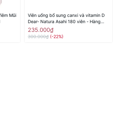
Viêm Mũi
Viên uống bổ sung canxi và vitamin D
Nước Uốn
l
Dear- Natura Asahi 180 viên - Hàng
W 500ml S
Nhật nội địa
235.000₫
2.975.
300.000₫
(-22%)