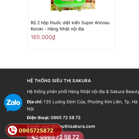
Bộ 2 hộp thuốc diệt kiến Super Arinosu
Koroki - Hàng Nhật nội địa
165.000₫
HỆ THỐNG SIÊU THỊ SAKURA
Hệ thống phân phối Hàng Nhật nội địa & Sakura Beaut
Địa chỉ:
135 Lương Định Của, Phường Kim Liên, Tp. Hà
Nội
Điện thoại:
0965 72 58 72
Email:
cskh@sieuthisakura.com
0965725872
0965 72 58 72