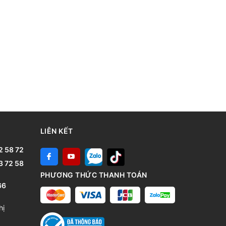
LIÊN KẾT
2 58 72
3 72 58
PHƯƠNG THỨC THANH TOÁN
66
hị