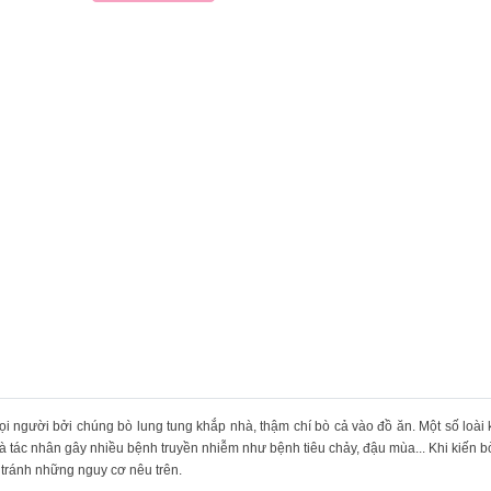
ọi người bởi chúng bò lung tung khắp nhà, thậm chí bò cả vào đồ ăn. Một số loài
 là tác nhân gây nhiều bệnh truyền nhiễm như bệnh tiêu chảy, đậu mùa... Khi kiến 
ể tránh những nguy cơ nêu trên.