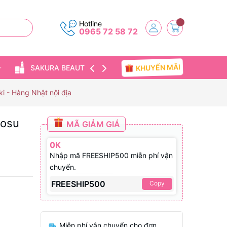
Hotline
0965 72 58 72
KHUYẾN MÃI
SAKURA BEAUTY
TIN TỨC
ki - Hàng Nhật nội địa
nosu
MÃ GIẢM GIÁ
0K
Nhập mã FREESHIP500 miễn phí vận
chuyển.
FREESHIP500
Copy
Miễn phí vận chuyển cho đơn