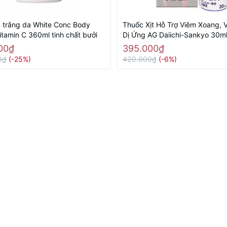
 trắng da White Conc Body
Thuốc Xịt Hỗ Trợ Viêm Xoang, 
itamin C 360ml tinh chất bưởi
Dị Ứng AG Daiichi-Sankyo 30m
00₫
395.000₫
0₫
(-25%)
420.000₫
(-6%)