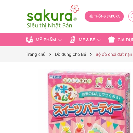
HỆ THỐNG SAKURA
MỸ PHẨM
MẸ & BÉ
GIA D
Trang chủ
Đồ dùng cho Bé
Bộ đồ chơi đất nặ