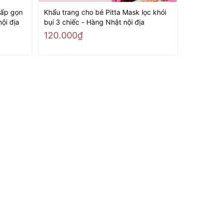
gấp gọn
Khẩu trang cho bé Pitta Mask lọc khói
Siro Trị 
ội địa
bụi 3 chiếc - Hàng Nhật nội địa
Tháng Tuổ
Có Đờm)
120.000₫
185.00