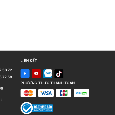
LIÊN KẾT
2 58 72
3 72 58
PHƯƠNG THỨC THANH TOÁN
66
hị