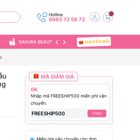
Hotline
0965 72 58 72
KHUYẾN MÃI
SAKURA BEAUTY
TIN TỨC
a
ẫu
MÃ GIẢM GIÁ
ng
0K
Nhập mã FREESHIP500 miễn phí vận
chuyển.
FREESHIP500
Copy
Miễn phí vận chuyển cho đơn