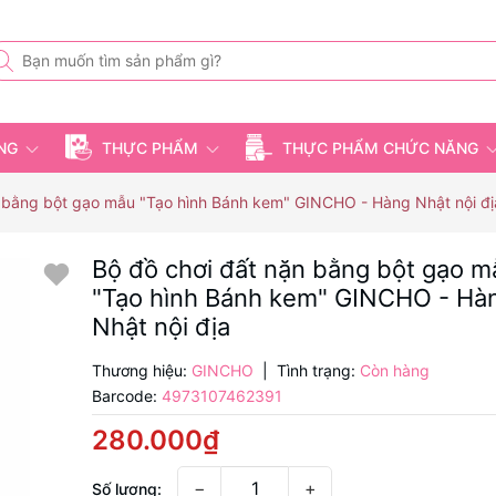
ỤNG
THỰC PHẨM
THỰC PHẨM CHỨC NĂNG
n bằng bột gạo mẫu "Tạo hình Bánh kem" GINCHO - Hàng Nhật nội đị
Bộ đồ chơi đất nặn bằng bột gạo m
"Tạo hình Bánh kem" GINCHO - Hà
Nhật nội địa
Thương hiệu:
GINCHO
|
Tình trạng:
Còn hàng
Barcode:
4973107462391
280.000₫
−
+
Số lượng: