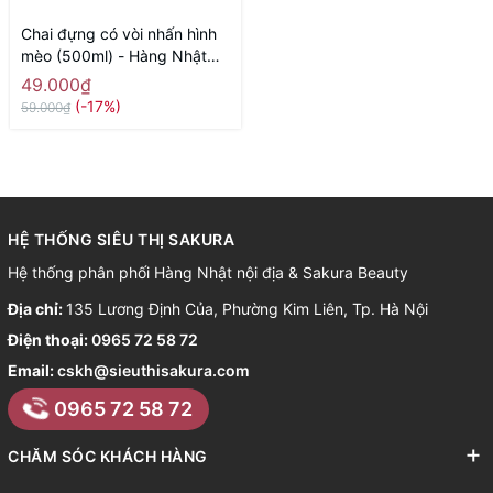
Chai đựng có vòi nhấn hình
mèo (500ml) - Hàng Nhật
nội địa
49.000₫
(-17%)
59.000₫
HỆ THỐNG SIÊU THỊ SAKURA
Hệ thống phân phối Hàng Nhật nội địa & Sakura Beauty
Địa chỉ:
135 Lương Định Của, Phường Kim Liên, Tp. Hà Nội
Điện thoại:
0965 72 58 72
Email:
cskh@sieuthisakura.com
0965 72 58 72
CHĂM SÓC KHÁCH HÀNG