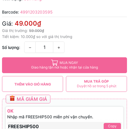
Barcode:
4991203203595
49.000₫
Giá:
Giá thị trường:
59.000₫
Tiết kiệm:
10.000₫
so với giá thị trường
−
+
Số lượng:
MUA NGAY
Giao hàng tận nơi hoặc nhận tại cửa hàng
MUA TRẢ GÓP
THÊM VÀO GIỎ HÀNG
Duyệt hồ sơ trong 5 phút
MÃ GIẢM GIÁ
0K
Nhập mã FREESHIP500 miễn phí vận chuyển.
FREESHIP500
Copy