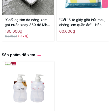
"Chổi cọ sàn đa năng kèm
"Gói 15 tờ giấy giặt hút màu,
gạt nước xoay 360 độ Mirai
chống lem quần áo" - Hàng
(có thể kéo dài) - Hàng Nhật
Nhật nội địa
130.000₫
60.000₫
nội địa
(-17%)
156.000₫
Sản phẩm đã xem