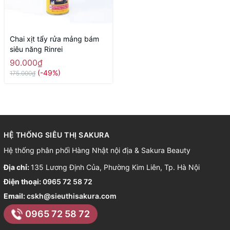
Chai xịt tẩy rửa mảng bám
siêu năng Rinrei
90.000₫
(-49%)
175.000₫
HỆ THỐNG SIÊU THỊ SAKURA
Hệ thống phân phối Hàng Nhật nội địa & Sakura Beauty
Địa chỉ:
135 Lương Định Của, Phường Kim Liên, Tp. Hà Nội
Điện thoại:
0965 72 58 72
Email:
cskh@sieuthisakura.com
0965 72 58 72