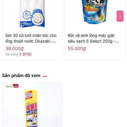
Set 30 túi lưới chắn tóc cho
Bột vệ sinh lồng máy giặt
ống thoát nước Okazaki -
siêu sạch S Select 250g -
Hàng Nhật nội địa
Hàng Nhật nội địa
38.000₫
55.000₫
(-31%)
55.000₫
Sản phẩm đã xem