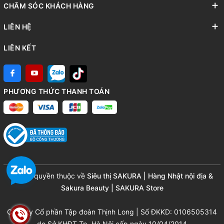
CHĂM SÓC KHÁCH HÀNG
LIÊN HỆ
LIÊN KẾT
PHƯƠNG THỨC THANH TOÁN
© Bản quyền thuộc về
Siêu thị SAKURA | Hàng Nhật nội địa &
Sakura Beauty | SAKURA Store
Công ty Cổ phần Tập đoàn Thịnh Long | Số ĐKKD: 0106505314
do Sở KHĐT Tp. Hà Nội cấp ngày 10/04/2014