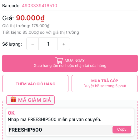
Barcode:
4903339416510
90.000₫
Giá:
Giá thị trường:
175.000₫
Tiết kiệm:
85.000₫
so với giá thị trường
−
+
Số lượng:
MUA NGAY
Giao hàng tận nơi hoặc nhận tại cửa hàng
MUA TRẢ GÓP
THÊM VÀO GIỎ HÀNG
Duyệt hồ sơ trong 5 phút
MÃ GIẢM GIÁ
0K
Nhập mã FREESHIP500 miễn phí vận chuyển.
FREESHIP500
Copy