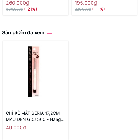
Nhật nội địa
socola) - Hàng Nhật nội địa
260.000₫
195.000₫
(-21%)
(-11%)
330.000₫
220.000₫
Sản phẩm đã xem
CHÌ KẺ MẮT SERIA 17,2CM
MÀU ĐEN GDJ 500 - Hàng
Nhật nội địa
49.000₫