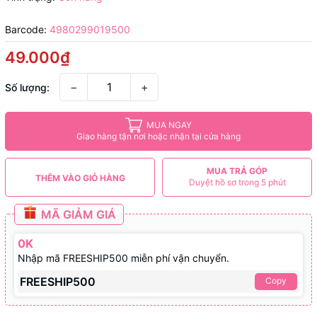
Barcode:
4980299019500
49.000₫
−
+
Số lượng:
MUA NGAY
Giao hàng tận nơi hoặc nhận tại cửa hàng
MUA TRẢ GÓP
THÊM VÀO GIỎ HÀNG
Duyệt hồ sơ trong 5 phút
MÃ GIẢM GIÁ
0K
Nhập mã FREESHIP500 miễn phí vận chuyển.
FREESHIP500
Copy