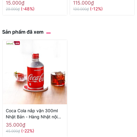
Hộp 20 Túi - Hàng Nhật nội
15.000₫
115.000₫
địa
(-48%)
(-12%)
29.000₫
130.000₫
Sản phẩm đã xem
Coca Cola nắp vặn 300ml
Nhật Bản - Hàng Nhật nội
địa
35.000₫
(-22%)
45.000₫