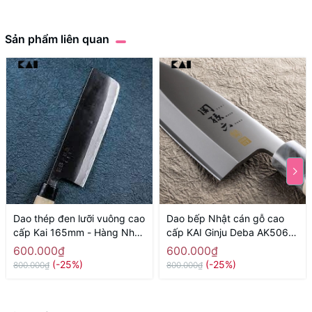
Sản phẩm liên quan
Dao thép đen lưỡi vuông cao
Dao bếp Nhật cán gỗ cao
cấp Kai 165mm - Hàng Nhật
cấp KAI Ginju Deba AK5061
nội địa
(150mm) - Hàng Nhật nội
600.000₫
600.000₫
địa
(-25%)
(-25%)
800.000₫
800.000₫