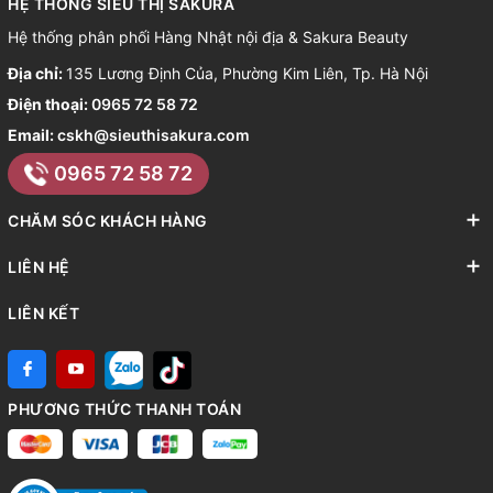
HỆ THỐNG SIÊU THỊ SAKURA
Hệ thống phân phối Hàng Nhật nội địa & Sakura Beauty
Địa chỉ:
135 Lương Định Của, Phường Kim Liên, Tp. Hà Nội
Điện thoại:
0965 72 58 72
Email:
cskh@sieuthisakura.com
0965 72 58 72
CHĂM SÓC KHÁCH HÀNG
LIÊN HỆ
LIÊN KẾT
PHƯƠNG THỨC THANH TOÁN