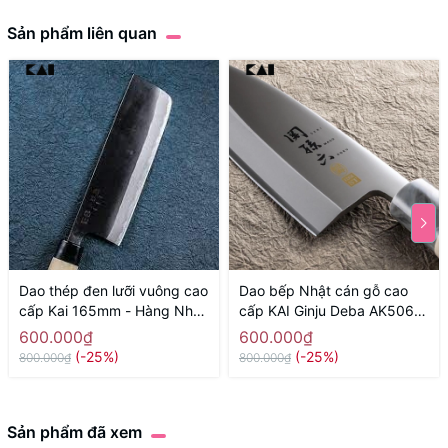
Sản phẩm liên quan
Dao thép đen lưỡi vuông cao
Dao bếp Nhật cán gỗ cao
cấp Kai 165mm - Hàng Nhật
cấp KAI Ginju Deba AK5061
nội địa
(150mm) - Hàng Nhật nội
600.000₫
600.000₫
địa
(-25%)
(-25%)
800.000₫
800.000₫
Sản phẩm đã xem