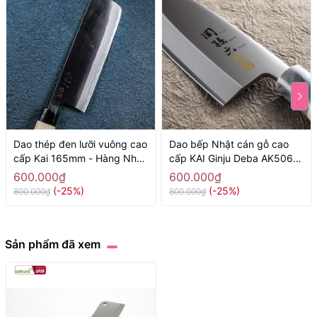
Dao thép đen lưỡi vuông cao
Dao bếp Nhật cán gỗ cao
cấp Kai 165mm - Hàng Nhật
cấp KAI Ginju Deba AK5061
nội địa
(150mm) - Hàng Nhật nội
600.000₫
600.000₫
địa
(-25%)
(-25%)
800.000₫
800.000₫
Sản phẩm đã xem