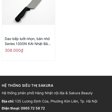
Dao bếp lưỡi nhọn, bản nhỏ
Series 1300N KAI Nhật Bản -
Hàng Nhật nội địa
308.000₫
HỆ THỐNG SIÊU THỊ SAKURA
Hệ thống phân phối Hàng Nhật nội địa & Sakura Beauty
Địa chỉ:
135 Lương Định Của, Phường Kim Liên, Tp. Hà Nội
Điện thoại:
0965 72 58 72