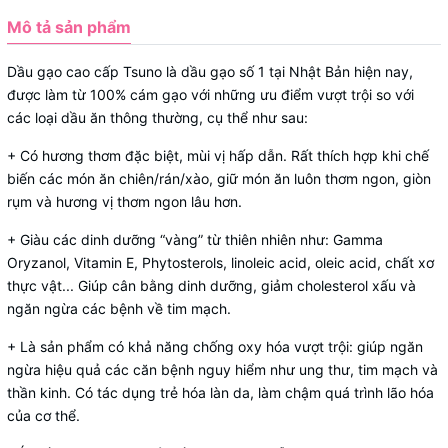
Mô tả sản phẩm
Dầu gạo cao cấp Tsuno là dầu gạo số 1 tại Nhật Bản hiện nay,
được làm từ 100% cám gạo với những ưu điểm vượt trội so với
các loại dầu ăn thông thường, cụ thể như sau:
+ Có hương thơm đặc biệt, mùi vị hấp dẫn. Rất thích hợp khi chế
biến các món ăn chiên/rán/xào, giữ món ăn luôn thơm ngon, giòn
rụm và hương vị thơm ngon lâu hơn.
+ Giàu các dinh dưỡng “vàng” từ thiên nhiên như: Gamma
Oryzanol, Vitamin E, Phytosterols, linoleic acid, oleic acid, chất xơ
thực vật... Giúp cân bằng dinh dưỡng, giảm cholesterol xấu và
ngăn ngừa các bệnh về tim mạch.
+ Là sản phẩm có khả năng chống oxy hóa vượt trội: giúp ngăn
ngừa hiệu quả các căn bệnh nguy hiểm như ung thư, tim mạch và
thần kinh. Có tác dụng trẻ hóa làn da, làm chậm quá trình lão hóa
của cơ thể.