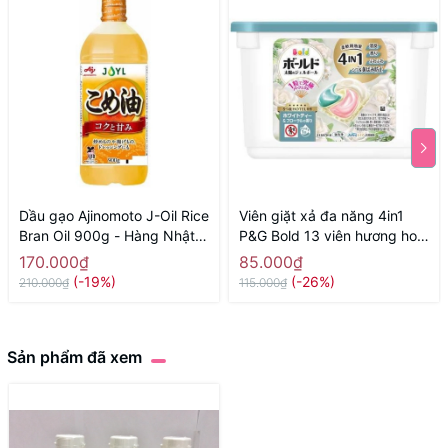
Dầu gạo Ajinomoto J-Oil Rice
Viên giặt xả đa năng 4in1
Bran Oil 900g - Hàng Nhật
P&G Bold 13 viên hương hoa
nội địa
trà trắng - Hàng Nhật nội địa
170.000₫
85.000₫
(-19%)
(-26%)
210.000₫
115.000₫
Sản phẩm đã xem