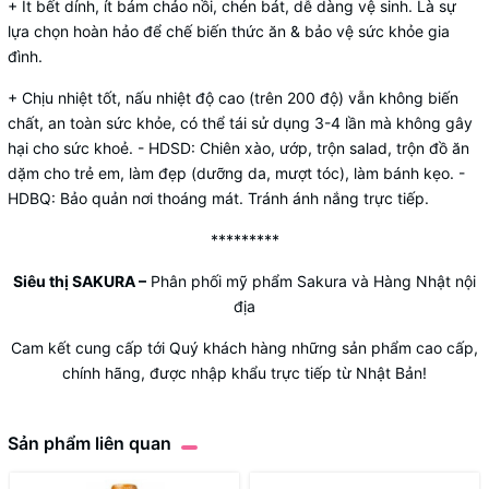
+ Ít bết dính, ít bám chảo nồi, chén bát, dễ dàng vệ sinh. Là sự
lựa chọn hoàn hảo để chế biến thức ăn & bảo vệ sức khỏe gia
đình.
+ Chịu nhiệt tốt, nấu nhiệt độ cao (trên 200 độ) vẫn không biến
chất, an toàn sức khỏe, có thể tái sử dụng 3-4 lần mà không gây
hại cho sức khoẻ. - HDSD: Chiên xào, ướp, trộn salad, trộn đồ ăn
dặm cho trẻ em, làm đẹp (dưỡng da, mượt tóc), làm bánh kẹo. -
HDBQ: Bảo quản nơi thoáng mát. Tránh ánh nắng trực tiếp.
*********
Siêu thị SAKURA
–
Phân phối mỹ phẩm Sakura và Hàng Nhật nội
địa
Cam kết cung cấp tới Quý khách hàng những sản phẩm cao cấp,
chính hãng, được nhập khẩu trực tiếp từ Nhật Bản!
Sản phẩm liên quan