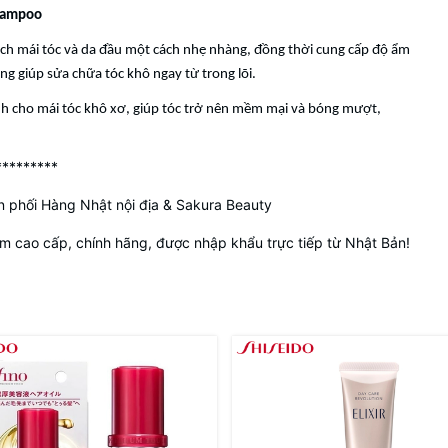
hampoo
ch mái tóc và da đầu một cách nhẹ nhàng, đồng thời cung cấp độ ẩm
g giúp sửa chữa tóc khô ngay từ trong lõi.
nh cho mái tóc khô xơ, giúp tóc trở nên mềm mại và bóng mượt,
*********
 phối Hàng Nhật nội địa & Sakura Beauty
 cao cấp, chính hãng, được nhập khẩu trực tiếp từ Nhật Bản!