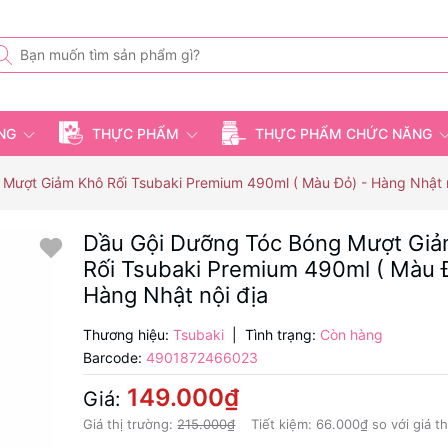
ỤNG
THỰC PHẨM
THỰC PHẨM CHỨC NĂNG
Mượt Giảm Khô Rối Tsubaki Premium 490ml ( Màu Đỏ) - Hàng Nhật n
Dầu Gội Dưỡng Tóc Bóng Mượt Gi
Rối Tsubaki Premium 490ml ( Màu 
Hàng Nhật nội địa
Thương hiệu:
Tsubaki
|
Tình trạng:
Còn hàng
Barcode:
4901872466023
149.000₫
Giá:
Giá thị trường:
215.000₫
Tiết kiệm:
66.000₫
so với giá t