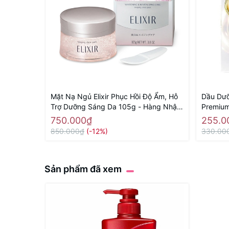
Mặt Nạ Ngủ Elixir Phục Hồi Độ Ẩm, Hỗ
Dầu Dưỡ
Trợ Dưỡng Sáng Da 105g - Hàng Nhật
Premium
nội địa
70ml - 
750.000₫
255.0
850.000₫
(-12%)
330.00
Sản phẩm đã xem