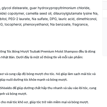
 glycol distearate, guar hydroxypropyltrimonium chloride,
de) copolymer, camellia seed oil, dilauroylglutamate lysine Na,
bitol, PEG-2 laurate, Na sulfate, DPG, lauric acid, dimethiconol,
e, BG, tocopherol, phenoxyethanol, Na benzoate, fragrance,
ỡng Tóc Bóng Mượt Tsubaki Premium Moist Shampoo đều là dòng
Nhật Bản. Dưới đây là một số thông tin về mỗi sản phẩm:
xơ và cung cấp độ bóng mượt cho tóc. Nó giúp làm sạch mái tóc và
 giúp nuôi dưỡng tóc khỏe mạnh và bóng mượt.
iseido để giúp dưỡng chất hấp thu nhanh và sâu vào lõi tóc, cung
mạnh và bóng mượt.
c cho mái tóc khô xơ, giúp tóc trở nên mềm mại và bóng mượt.