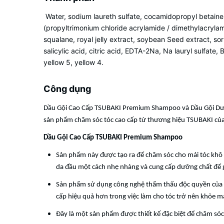
Water, sodium laureth sulfate, cocamidopropyl betaine,
(propyltrimonium chloride acrylamide / dimethylacrylami
squalane, royal jelly extract, soybean Seed extract, sor
salicylic acid, citric acid, EDTA-2Na, Na lauryl sulfat
yellow 5, yellow 4.
Công dụng
Dầu Gội Cao Cấp TSUBAKI Premium Shampoo và Dầu Gội Dư
sản phẩm chăm sóc tóc cao cấp từ thương hiệu TSUBAKI của 
Dầu Gội Cao Cấp TSUBAKI Premium Shampoo
Sản phẩm này được tạo ra để chăm sóc cho mái tóc khô 
da đầu một cách nhẹ nhàng và cung cấp dưỡng chất để
Sản phẩm sử dụng công nghệ thẩm thấu độc quyền của Sh
cấp hiệu quả hơn trong việc làm cho tóc trở nên khỏe 
Đây là một sản phẩm được thiết kế đặc biệt để chăm só