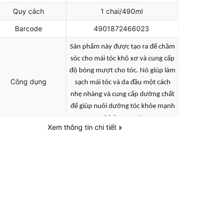
Quy cách
1 chai/490ml
Barcode
4901872466023
Sản phẩm này được tạo ra để chăm
sóc cho mái tóc khô xơ và cung cấp
độ bóng mượt cho tóc. Nó giúp làm
Công dụng
sạch mái tóc và da đầu một cách
nhẹ nhàng và cung cấp dưỡng chất
để giúp nuôi dưỡng tóc khỏe mạnh
và bóng mượt.
Xem thông tin chi tiết
Tính chất
Gel
Định lượng
490ml