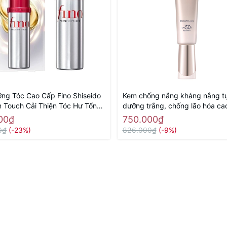
ng Tóc Cao Cấp Fino Shiseido
Kem chống nắng kháng nắng tự
 Touch Cải Thiện Tóc Hư Tổn
dưỡng trắng, chống lão hóa ca
Hàng Nhật nội địa
Elixir Day Care Revolution Brig
00₫
750.000₫
SPF50+ PA++++ 35ml - Hàng N
0₫
(-23%)
826.000₫
(-9%)
địa