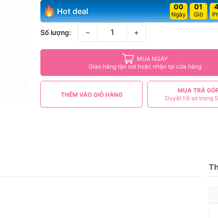
00
01
Hot deal
Ngày
Giờ
P
−
+
Số lượng:
MUA NGAY
Giao hàng tận nơi hoặc nhận tại cửa hàng
MUA TRẢ GÓ
THÊM VÀO GIỎ HÀNG
Duyệt hồ sơ trong 5
Th