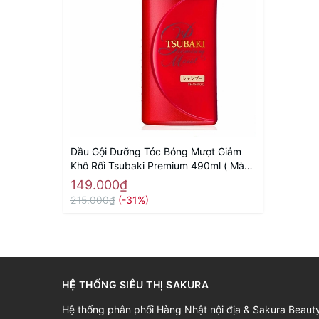
Dầu Gội Dưỡng Tóc Bóng Mượt Giảm
Khô Rối Tsubaki Premium 490ml ( Màu
Đỏ) - Hàng Nhật nội địa
149.000₫
215.000₫
(-31%)
HỆ THỐNG SIÊU THỊ SAKURA
Hệ thống phân phối Hàng Nhật nội địa & Sakura Beaut