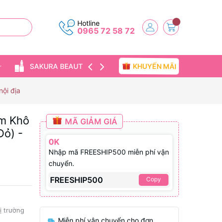
Hotline
0965 72 58 72
KHUYẾN MÃI
SAKURA BEAUTY
TIN TỨC
ội địa
ảm Khô
MÃ GIẢM GIÁ
Đỏ) -
0K
Nhập mã FREESHIP500 miễn phí vận
chuyển.
FREESHIP500
Copy
hị trường
Miễn phí vận chuyển cho đơn