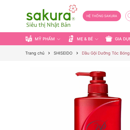
HỆ THỐNG SAKURA
MỸ PHẨM
MẸ & BÉ
GIA D
Trang chủ
SHISEIDO
Dầu Gội Dưỡng Tóc Bóng 