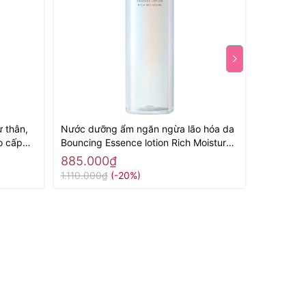
 thân,
Nước dưỡng ẩm ngăn ngừa lão hóa da
Mặt Nạ N
o cấp
Bouncing Essence lotion Rich Moisture
Ngừa Lão 
htening
170mL - Hàng Nhật nội địa
Superior 
885.000₫
780.00
hật nội
Hàng nhật
1.110.000₫
(-20%)
972.000