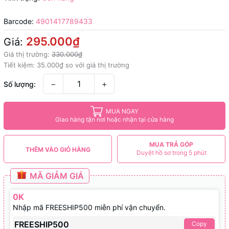
Barcode:
4901417789433
295.000₫
Giá:
Giá thị trường:
330.000₫
Tiết kiệm:
35.000₫
so với giá thị trường
−
+
Số lượng:
MUA NGAY
Giao hàng tận nơi hoặc nhận tại cửa hàng
MUA TRẢ GÓP
THÊM VÀO GIỎ HÀNG
Duyệt hồ sơ trong 5 phút
MÃ GIẢM GIÁ
0K
Nhập mã FREESHIP500 miễn phí vận chuyển.
FREESHIP500
Copy