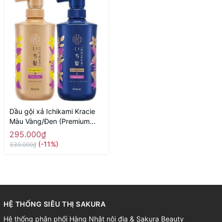
Dầu gội xả Ichikami Kracie
Màu Vàng/Đen (Premium
đặc trị) - Hàng Nhật nội địa
295.000₫
(-11%)
330.000₫
HỆ THỐNG SIÊU THỊ SAKURA
Hệ thống phân phối Hàng Nhật nội địa & Sakura Beauty