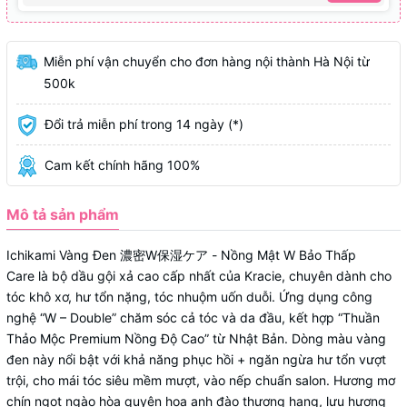
Miễn phí vận chuyển cho đơn hàng nội thành Hà Nội từ
500k
Đổi trả miễn phí trong 14 ngày (*)
Cam kết chính hãng 100%
Mô tả sản phẩm
Ichikami Vàng Đen
濃密W保湿ケア - Nồng Mật W Bảo Thấp
Care
là bộ dầu gội xả cao cấp nhất của Kracie, chuyên dành cho
tóc
khô xơ, hư tổn nặng, tóc nhuộm uốn duỗi
. Ứng dụng công
nghệ
“W – Double”
chăm sóc cả tóc và da đầu, kết hợp
“Thuần
Thảo Mộc Premium Nồng Độ Cao”
từ Nhật Bản. Dòng màu vàng
đen này nổi bật với khả năng
phục hồi + ngăn ngừa hư tổn
vượt
trội, cho mái tóc
siêu mềm mượt, vào nếp chuẩn salon
. Hương mơ
chín ngọt ngào hòa quyện hoa anh đào thượng hạng, lưu hương