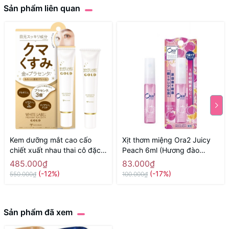
Sản phẩm liên quan
Kem dưỡng mắt cao cấo
Xịt thơm miệng Ora2 Juicy
chiết xuất nhau thai cô đặc
Peach 6ml (Hương đào
White Label Placenta Rich
mọng nước) - Hàng Nhật
485.000₫
83.000₫
Gold Eye Cream MICCOSMO
chính hãng
(-12%)
(-17%)
550.000₫
100.000₫
25g - Hàng Nhật chính hãng
Sản phẩm đã xem