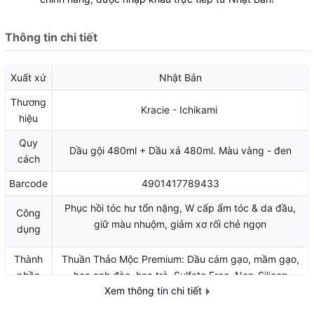
Thông tin chi tiết
Xuất xứ
Nhật Bản
Thương
Kracie - Ichikami
hiệu
Quy
Dầu gội 480ml + Dầu xả 480ml. Màu vàng - đen
cách
Barcode
4901417789433
Phục hồi tóc hư tổn nặng, W cấp ẩm tóc & da đầu,
Công
giữ màu nhuộm, giảm xơ rối chẻ ngọn
dụng
Thành
Thuần Thảo Mộc Premium: Dầu cám gạo, mầm gạo,
phần
hoa anh đào, hoa trà. Sulfate Free, Non-Silicon
Xem thông tin chi tiết