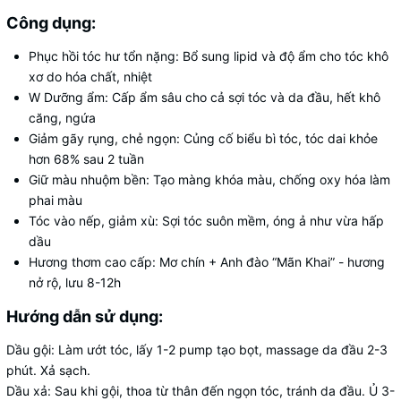
Công dụng:
Phục hồi tóc hư tổn nặng
: Bổ sung lipid và độ ẩm cho tóc khô
xơ do hóa chất, nhiệt
W Dưỡng ẩm
: Cấp ẩm sâu cho cả sợi tóc và da đầu, hết khô
căng, ngứa
Giảm gãy rụng, chẻ ngọn
: Củng cố biểu bì tóc, tóc dai khỏe
hơn 68% sau 2 tuần
Giữ màu nhuộm bền
: Tạo màng khóa màu, chống oxy hóa làm
phai màu
Tóc vào nếp, giảm xù
: Sợi tóc suôn mềm, óng ả như vừa hấp
dầu
Hương thơm cao cấp
: Mơ chín + Anh đào “Mãn Khai” - hương
nở rộ, lưu 8-12h
Hướng dẫn sử dụng:
Dầu gội
: Làm ướt tóc, lấy 1-2 pump tạo bọt, massage da đầu 2-3
phút. Xả sạch.
Dầu xả
: Sau khi gội, thoa từ thân đến ngọn tóc, tránh da đầu. Ủ 3-