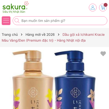
Trang chủ
Hàng mới về 2026
Dầu gội xả Ichikami Kracie
Màu Vàng/Đen (Premium đặc trị) - Hàng Nhật nội địa