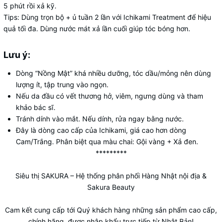
5 phút rồi xả kỹ.
Tips
: Dùng trọn bộ + ủ tuần 2 lần với Ichikami Treatment để hiệu
quả tối đa. Dùng nước mát xả lần cuối giúp tóc bóng hơn.
Lưu ý:
Dòng “Nồng Mật” khá nhiều dưỡng, tóc dầu/mỏng nên dùng
lượng ít, tập trung vào ngọn.
Nếu da đầu có vết thương hở, viêm, ngưng dùng và tham
khảo bác sĩ.
Tránh dính vào mắt. Nếu dính, rửa ngay bằng nước.
Đây là dòng cao cấp của Ichikami, giá cao hơn dòng
Cam/Trắng. Phân biệt qua màu chai:
Gội vàng + Xả đen
.
*********
Siêu thị SAKURA
– Hệ thống phân phối Hàng Nhật nội địa &
Sakura Beauty
Cam kết cung cấp tới Quý khách hàng những sản phẩm cao cấp,
chính hãng, được nhập khẩu trực tiếp từ Nhật Bản!