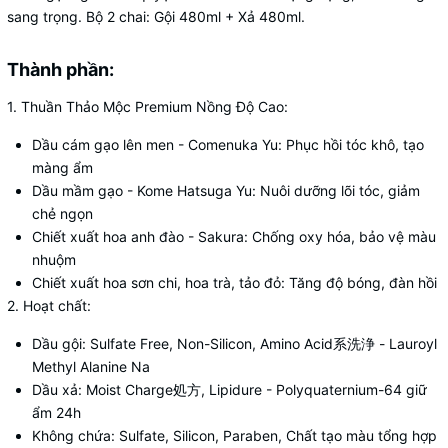
sang trọng. Bộ 2 chai: Gội 480ml + Xả 480ml.
Thành phần:
1. Thuần Thảo Mộc Premium Nồng Độ Cao
:
Dầu cám gạo lên men
- Comenuka Yu: Phục hồi tóc khô, tạo
màng ẩm
Dầu mầm gạo
- Kome Hatsuga Yu: Nuôi dưỡng lõi tóc, giảm
chẻ ngọn
Chiết xuất hoa anh đào
- Sakura: Chống oxy hóa, bảo vệ màu
nhuộm
Chiết xuất hoa sơn chi, hoa trà, tảo đỏ
: Tăng độ bóng, đàn hồi
2. Hoạt chất
:
Dầu gội
: Sulfate Free, Non-Silicon, Amino Acid系洗浄 - Lauroyl
Methyl Alanine Na
Dầu xả
: Moist Charge処方, Lipidure - Polyquaternium-64 giữ
ẩm 24h
Không chứa
: Sulfate, Silicon, Paraben, Chất tạo màu tổng hợp