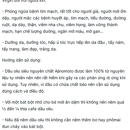
Virgin đối với người lớn:
- Phòng ngừa bệnh tim mạch, rất tốt cho người già, người mới ốm
dậy, người mắc các bệnh huyết áp, tim mạch, tiểu đường, đường
ruột, dạ dày, thận, viêm nha chu, viêm họng, làm vững thành
mạch, hạn chế lượng đường, ngăn mỡ máu, mỡ gan…
- Dưỡng da, dưỡng tóc, hấp ủ tóc trực tiếp lên da đầu , tẩy nám,
tẩy trang, làm đẹp, trắng da.
Hướng dẫn sử dụng:
-
Dầu oliu siêu nguyên chất Ajinomoto được làm 100% từ nguyên
liệu tự nhiên nên nên rất hiếm khi gây ra các phản ứng dị ứng khi
sử dụng. Tuy nhiên, vì dầu có chứa chất béo nên cần sử dụng
đúng cách và điều độ.
- Với một bát bột nhỏ cho bé mới ăn dặm thì không nên nêm quá
½ đến ¼ thìa cafe dầu oliu.
- Nếu đã nêm dầu oliu thì không cần nêm thêm bơ hay phômai
đun chảy vào bát bột.