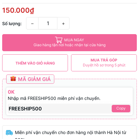
150.000₫
−
+
Số lượng:
MUA NGAY
Giao hàng tận nơi hoặc nhận tại cửa hàng
MUA TRẢ GÓP
THÊM VÀO GIỎ HÀNG
Duyệt hồ sơ trong 5 phút
MÃ GIẢM GIÁ
0K
Nhập mã FREESHIP500 miễn phí vận chuyển.
FREESHIP500
Copy
Miễn phí vận chuyển cho đơn hàng nội thành Hà Nội từ