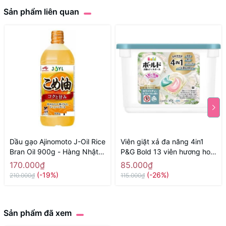
Sản phẩm liên quan
Dầu gạo Ajinomoto J-Oil Rice
Viên giặt xả đa năng 4in1
Bran Oil 900g - Hàng Nhật
P&G Bold 13 viên hương hoa
nội địa
trà trắng - Hàng Nhật nội địa
170.000₫
85.000₫
(-19%)
(-26%)
210.000₫
115.000₫
Sản phẩm đã xem