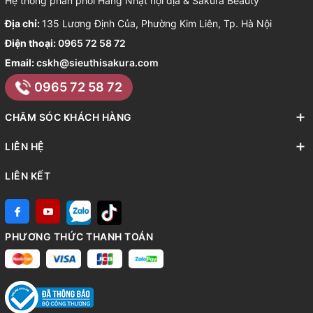
Hệ thống phân phối Hàng Nhật nội địa & Sakura Beauty
Địa chỉ:
135 Lương Định Của, Phường Kim Liên, Tp. Hà Nội
Điện thoại:
0965 72 58 72
Email:
cskh@sieuthisakura.com
0965 72 58 72
CHĂM SÓC KHÁCH HÀNG
LIÊN HỆ
LIÊN KẾT
PHƯƠNG THỨC THANH TOÁN