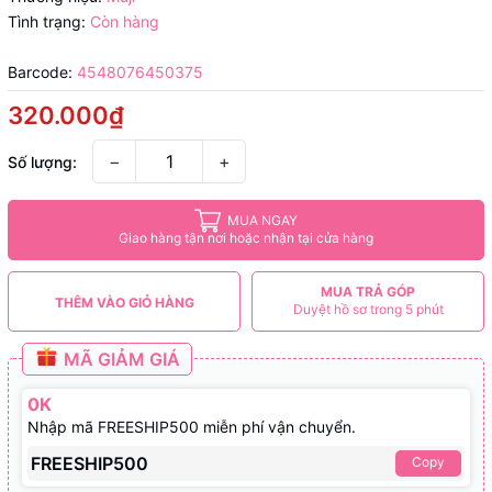
Tình trạng:
Còn hàng
Barcode:
4548076450375
320.000₫
−
+
Số lượng:
MUA NGAY
Giao hàng tận nơi hoặc nhận tại cửa hàng
MUA TRẢ GÓP
THÊM VÀO GIỎ HÀNG
Duyệt hồ sơ trong 5 phút
MÃ GIẢM GIÁ
0K
Nhập mã FREESHIP500 miễn phí vận chuyển.
FREESHIP500
Copy