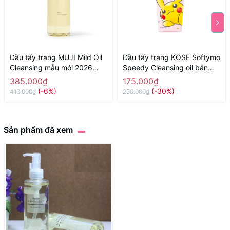
Dầu tẩy trang MUJI Mild Oil
Dầu tẩy trang KOSE Softymo
Cleansing mẫu mới 2026
Speedy Cleansing oil bản
300ml - Hàng Nhật nội địa
hoạt hình Pokemon 240ml -
385.000₫
175.000₫
Hàng Nhật nội địa
(-6%)
(-30%)
410.000₫
250.000₫
Sản phẩm đã xem