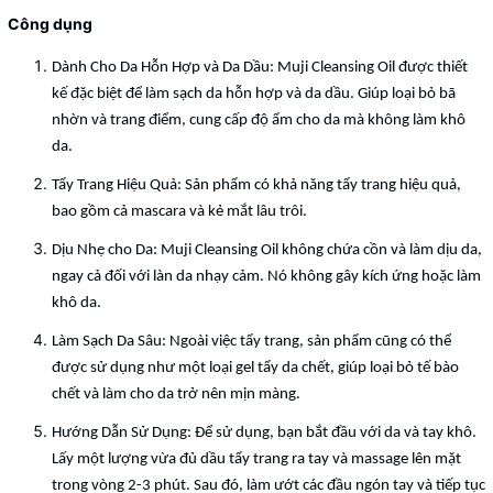
Công dụng
Dành Cho Da Hỗn Hợp và Da Dầu: Muji Cleansing Oil được thiết
kế đặc biệt để làm sạch da hỗn hợp và da dầu. Giúp loại bỏ bã
nhờn và trang điểm, cung cấp độ ẩm cho da mà không làm khô
da.
Tẩy Trang Hiệu Quả: Sản phẩm có khả năng tẩy trang hiệu quả,
bao gồm cả mascara và kẻ mắt lâu trôi.
Dịu Nhẹ cho Da: Muji Cleansing Oil không chứa cồn và làm dịu da,
ngay cả đối với làn da nhạy cảm. Nó không gây kích ứng hoặc làm
khô da.
Làm Sạch Da Sâu: Ngoài việc tẩy trang, sản phẩm cũng có thể
được sử dụng như một loại gel tẩy da chết, giúp loại bỏ tế bào
chết và làm cho da trở nên mịn màng.
Hướng Dẫn Sử Dụng: Để sử dụng, bạn bắt đầu với da và tay khô.
Lấy một lượng vừa đủ dầu tẩy trang ra tay và massage lên mặt
trong vòng 2-3 phút. Sau đó, làm ướt các đầu ngón tay và tiếp tục