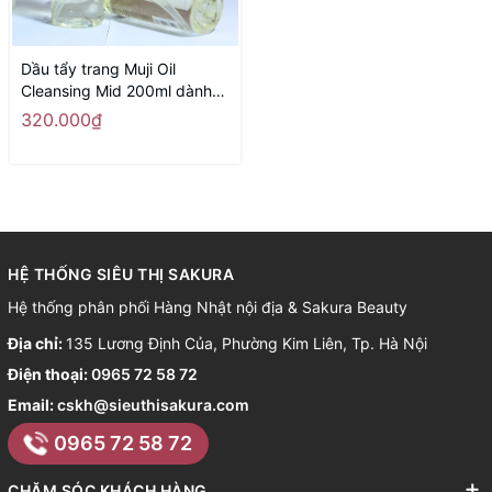
Dầu tẩy trang Muji Oil
Cleansing Mid 200ml dành
cho da hỗn hợp và da dầu -
320.000₫
Hàng Nhật nội địa
HỆ THỐNG SIÊU THỊ SAKURA
Hệ thống phân phối Hàng Nhật nội địa & Sakura Beauty
Địa chỉ:
135 Lương Định Của, Phường Kim Liên, Tp. Hà Nội
Điện thoại:
0965 72 58 72
Email:
cskh@sieuthisakura.com
0965 72 58 72
CHĂM SÓC KHÁCH HÀNG