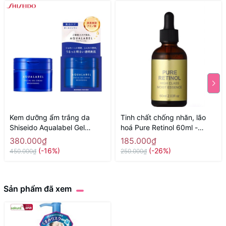
Kem dưỡng ẩm trắng da
Tinh chất chống nhăn, lão
Shiseido Aqualabel Gel
hoá Pure Retinol 60ml -
Cream 5in1 90g New
Hàng Nhật nội địa
380.000₫
185.000₫
(-16%)
(-26%)
450.000₫
250.000₫
Sản phẩm đã xem