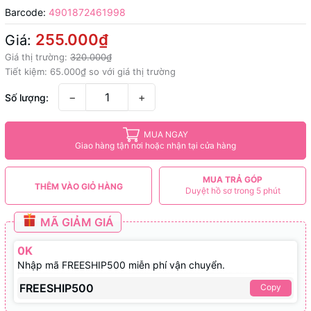
Barcode:
4901872461998
255.000₫
Giá:
Giá thị trường:
320.000₫
Tiết kiệm:
65.000₫
so với giá thị trường
−
+
Số lượng:
MUA NGAY
Giao hàng tận nơi hoặc nhận tại cửa hàng
MUA TRẢ GÓP
THÊM VÀO GIỎ HÀNG
Duyệt hồ sơ trong 5 phút
MÃ GIẢM GIÁ
0K
Nhập mã FREESHIP500 miễn phí vận chuyển.
FREESHIP500
Copy