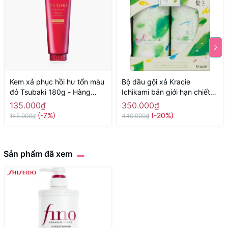
Kem xả phục hồi hư tổn màu
Bộ dầu gội xả Kracie
đỏ Tsubaki 180g - Hàng
Ichikami bản giới hạn chiết
Nhật chính hãng
xuất thảo dược và bạc hà
135.000₫
350.000₫
450ml + 450g dùng cho
(-7%)
(-20%)
145.000₫
440.000₫
mùa hè - Hàng Nhật nội địa
Sản phẩm đã xem