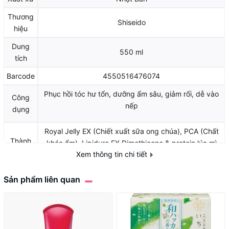
Thương
Shiseido
hiệu
Dung
550 ml
tích
Barcode
4550516476074
Phục hồi tóc hư tổn, dưỡng ẩm sâu, giảm rối, dễ vào
Công
nếp
dụng
Royal Jelly EX (Chiết xuất sữa ong chúa), PCA (Chất
Thành
khóa ẩm), Lipidure EX,Dimethicone & protein lúa mì
phần
Xem thông tin chi tiết
thủy phân
Sản phẩm liên quan