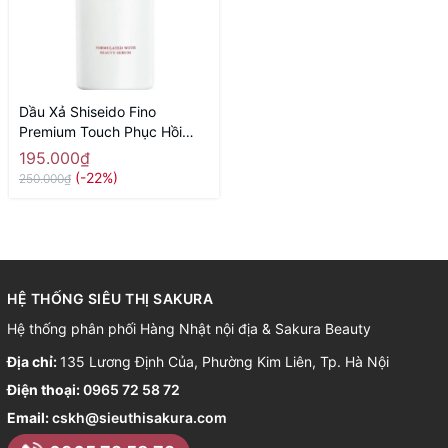
Dầu Xả Shiseido Fino
Premium Touch Phục Hồi
Tóc Hư Tổn Chai 550ml -
195.000₫
Hàng Nhật nội địa
(-22%)
250.000₫
HỆ THỐNG SIÊU THỊ SAKURA
Hệ thống phân phối Hàng Nhật nội địa & Sakura Beauty
Địa chỉ:
135 Lương Định Của, Phường Kim Liên, Tp. Hà Nội
Điện thoại:
0965 72 58 72
Email:
cskh@sieuthisakura.com