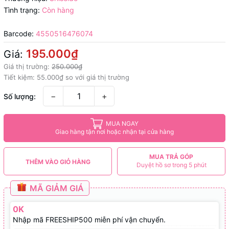
Tình trạng:
Còn hàng
Barcode:
4550516476074
195.000₫
Giá:
Giá thị trường:
250.000₫
Tiết kiệm:
55.000₫
so với giá thị trường
−
+
Số lượng:
MUA NGAY
Giao hàng tận nơi hoặc nhận tại cửa hàng
MUA TRẢ GÓP
THÊM VÀO GIỎ HÀNG
Duyệt hồ sơ trong 5 phút
MÃ GIẢM GIÁ
0K
Nhập mã FREESHIP500 miễn phí vận chuyển.