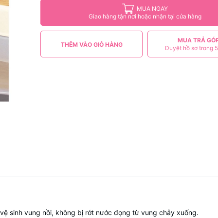
MUA NGAY
Giao hàng tận nơi hoặc nhận tại cửa hàng
MUA TRẢ GÓ
THÊM VÀO GIỎ HÀNG
Duyệt hồ sơ trong 5
vệ sinh vung nồi, không bị rớt nước đọng từ vung chảy xuống.