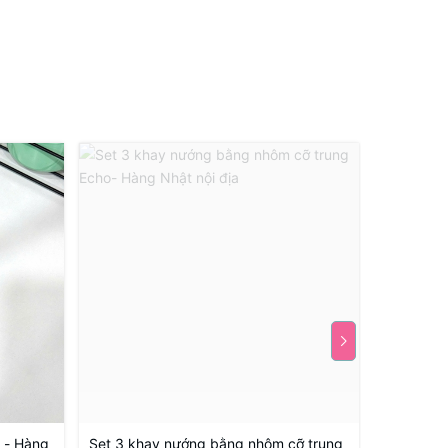
i - Hàng
Set 3 khay nướng bằng nhôm cỡ trung
Set 3 kh