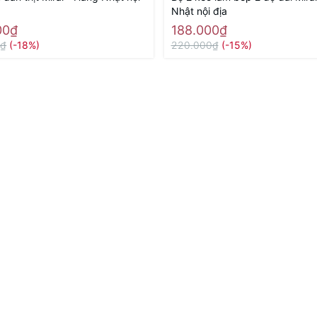
Nhật nội địa
00₫
188.000₫
0₫
(-18%)
220.000₫
(-15%)