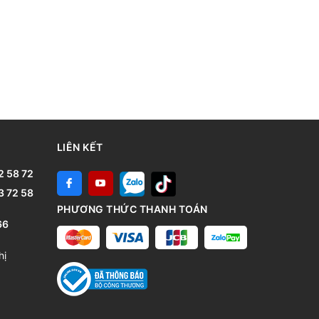
LIÊN KẾT
2 58 72
3 72 58
PHƯƠNG THỨC THANH TOÁN
66
hị