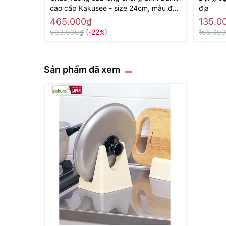
cao cấp Kakusee - size 24cm, màu đỏ
địa
- Hàng Nhật nội địaa
465.000₫
135.0
600.000₫
(-22%)
165.00
Sản phẩm đã xem