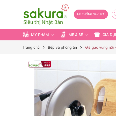
HỆ THỐNG SAKURA
MỸ PHẨM
MẸ & BÉ
GIA D
Trang chủ
Bếp và phòng ăn
Giá gác vung nồi 