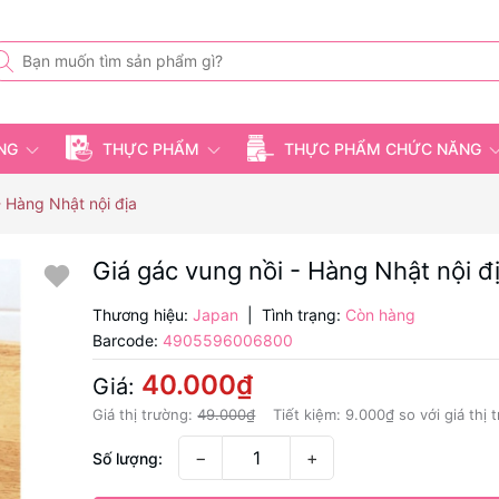
ỤNG
THỰC PHẨM
THỰC PHẨM CHỨC NĂNG
- Hàng Nhật nội địa
Giá gác vung nồi - Hàng Nhật nội đ
Thương hiệu:
Japan
|
Tình trạng:
Còn hàng
Barcode:
4905596006800
40.000₫
Giá:
Giá thị trường:
49.000₫
Tiết kiệm:
9.000₫
so với giá thị 
−
+
Số lượng: