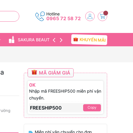
Hotline
0965 72 58 72
KHUYẾN MÃI
SAKURA BEAUTY
TIN TỨC
ịa
MÃ GIẢM GIÁ
0K
Nhập mã FREESHIP500 miễn phí vận
chuyển.
FREESHIP500
Copy
trường
Miễn phí vận chuyển cho đơn