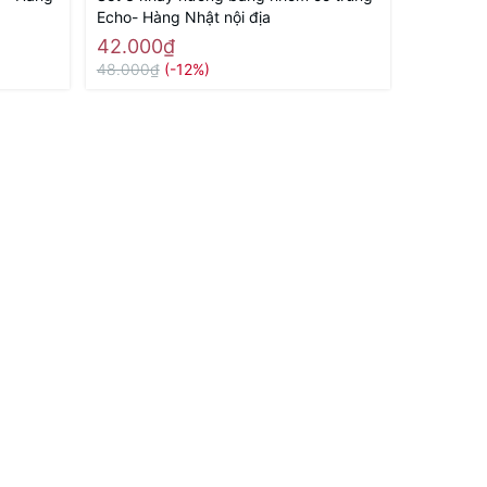
Echo- Hàng Nhật nội địa
Echo - Hà
42.000₫
35.000
48.000₫
(-12%)
50.000₫