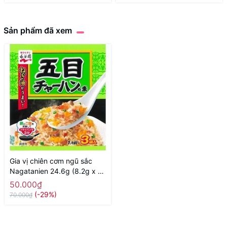
Sản phẩm đã xem
Gia vị chiên cơm ngũ sắc
Nagatanien 24.6g (8.2g x 3
gói) - Hàng Nhật nội địa
50.000₫
(-29%)
70.000₫