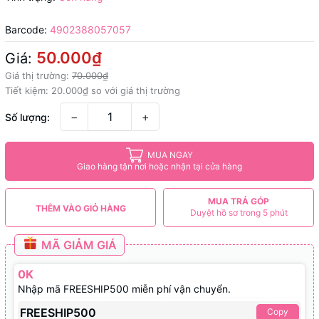
Barcode:
4902388057057
50.000₫
Giá:
Giá thị trường:
70.000₫
Tiết kiệm:
20.000₫
so với giá thị trường
−
+
Số lượng:
MUA NGAY
Giao hàng tận nơi hoặc nhận tại cửa hàng
MUA TRẢ GÓP
THÊM VÀO GIỎ HÀNG
Duyệt hồ sơ trong 5 phút
MÃ GIẢM GIÁ
0K
Nhập mã FREESHIP500 miễn phí vận chuyển.
FREESHIP500
Copy