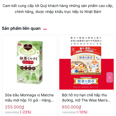
Cam kết cung cấp tới Quý khách hàng những sản phẩm cao cấp,
chính hãng, được nhập khẩu trực tiếp từ Nhật Bản!
Sản phẩm liên quan
Sữa bầu Morinaga vị Matcha
Bột hỗ trợ hạn chế hấp thu
mẫu mới hộp 10 gói - Hàng
đường, mỡ The Wise Man’s
Nhật nội
Dining 30 gói - Hàng Nhật
255.000₫
650.000₫
nội
(-23%)
(-10%)
330.000₫
720.000₫