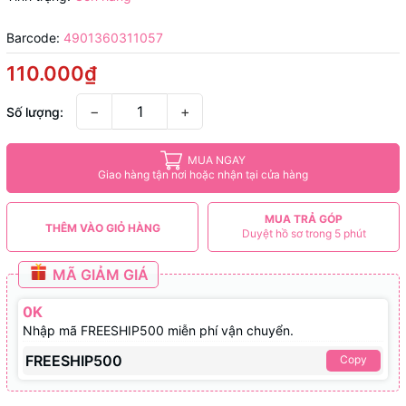
Barcode:
4901360311057
110.000₫
−
+
Số lượng:
MUA NGAY
Giao hàng tận nơi hoặc nhận tại cửa hàng
MUA TRẢ GÓP
THÊM VÀO GIỎ HÀNG
Duyệt hồ sơ trong 5 phút
MÃ GIẢM GIÁ
0K
Nhập mã FREESHIP500 miễn phí vận chuyển.
FREESHIP500
Copy