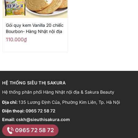
Gói quy kem Vanilla 20 chiếc
Bourbon- Hàng Nhật nội địa
110.000₫
HỆ THỐNG SIÊU THỊ SAKURA
Hệ thống phân phối Hàng Nhật nội địa & Sakura Beauty
Địa chỉ:
135 Lương Định Của, Phường Kim Liên, Tp. Hà Nội
Điện thoại:
0965 72 58 72
Email:
cskh@sieuthisakura.com
0965 72 58 72