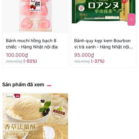
Bánh mochi hồng bạch 8
Bánh quy kẹp kem Bourbon
chiếc - Hàng Nhật nội địa
vị trà xanh - Hàng Nhật nội
địa
100.000₫
95.000₫
(-50%)
(-37%)
200.000₫
150.000₫
Sản phẩm đã xem