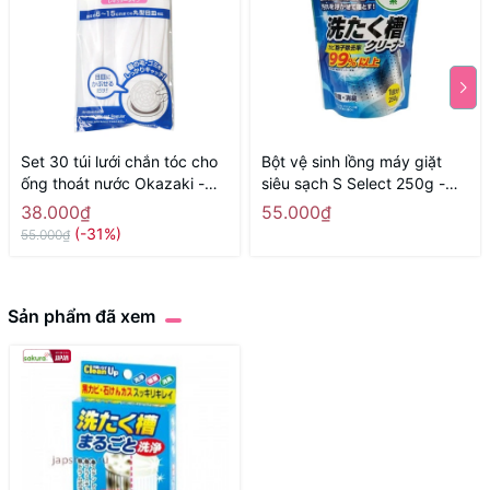
Set 30 túi lưới chắn tóc cho
Bột vệ sinh lồng máy giặt
ống thoát nước Okazaki -
siêu sạch S Select 250g -
Hàng Nhật nội địa
Hàng Nhật nội địa
38.000₫
55.000₫
(-31%)
55.000₫
Sản phẩm đã xem