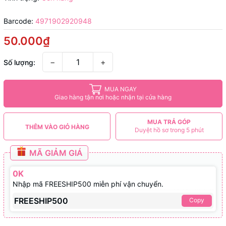
Barcode:
4971902920948
50.000₫
−
+
Số lượng:
MUA NGAY
Giao hàng tận nơi hoặc nhận tại cửa hàng
MUA TRẢ GÓP
THÊM VÀO GIỎ HÀNG
Duyệt hồ sơ trong 5 phút
MÃ GIẢM GIÁ
0K
Nhập mã FREESHIP500 miễn phí vận chuyển.
FREESHIP500
Copy