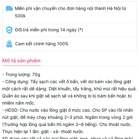
Miễn phí vận chuyển cho đơn hàng nội thành Hà Nội từ
500k
Đổi trả miễn phí trong 14 ngày (*)
Cam kết chính hãng 100%
Mô tả sản phẩm
- Trọng lượng: 70g
- Công dụng: Tẩy sạch các vết ố bẩn, vết dơ bám vào lồng giặt
một cách rất dễ dàng. Diệt khuẩn, tẩy trắng, khử mùi rất hiệu quả.
Quần áo sau khi giặt sẽ sạch sẽ và không lo bị bám bẩn hoặc bị
nhiễm nấm mốc.
- HDSD: Cho nước vào lồng giặt ở mức cao. Cho SP vào rồi nhấn
nút giặt, để máy chạy khoảng 2~3 phút. Ngâm trong vòng 2 giờ
(Trường hợp lồng quá bẩn thì ngâm 3~6 tiếng). Cho thoát nước.
Thực hiện lại 1 lần: giặt - xả- thoát nước.
SD được cho tất cả các loại lồng giặt: inox, nhựa và cả lồng máy