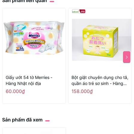
Sản phẩm liên quan
Giấy ướt 54 tờ Merries -
Bột giặt chuyên dụng cho tã,
Hàng Nhật nội địa
quần áo trẻ sơ sinh - Hàng
Nhật nội địa
60.000₫
158.000₫
Sản phẩm đã xem