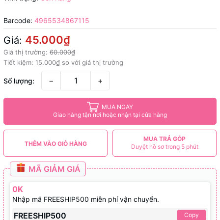
Barcode:
4965534867115
45.000₫
Giá:
Giá thị trường:
60.000₫
Tiết kiệm:
15.000₫
so với giá thị trường
−
+
Số lượng:
MUA NGAY
Giao hàng tận nơi hoặc nhận tại cửa hàng
MUA TRẢ GÓP
THÊM VÀO GIỎ HÀNG
Duyệt hồ sơ trong 5 phút
MÃ GIẢM GIÁ
0K
Nhập mã FREESHIP500 miễn phí vận chuyển.
FREESHIP500
Copy