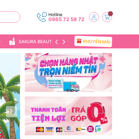
Hotline
0965 72 58 72
SAKURA BEAUTY
TIN TỨC
KHUYẾN MÃI