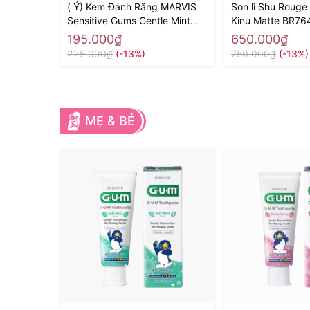
( Ý) Kem Đánh Răng MARVIS
Son lì Shu Rouge
Sensitive Gums Gentle Mint
Kinu Matte BR76
75ml Màu Hồng (Răng Nhạy
Nhật chính hãng
195.000₫
650.000₫
Cảm)
225.000₫
(-13%)
750.000₫
(-13%)
MẸ & BÉ