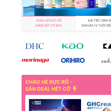
CHÀO HÈ RỰC RỠ
ĐẠI TIỆC SINH 
GIẢM HẾT CỠ 50%
SAKURA 12 TUỔI SIÊ
CHÀO HÈ RỰC RỠ -
 Quà tặng 120.000 VNĐ
SĂN DEAL HẾT CỠ