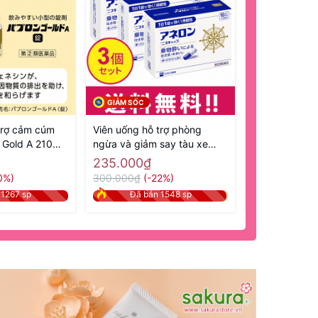
GIẢM SỐC
GIẢM SỐC
trợ cảm cúm
Viên uống hỗ trợ phòng
Viên uống hỗ 
 Gold A 210
ngừa và giảm say tàu xe
dạ dày Nhật
ật nội địa
Aneron 10 viên - Hàng Nhật
Kyabeijin Kow
235.000₫
495.000₫
chính hãng
mẫu mới - Hàn
0%)
300.000₫
(-22%)
600.000₫
(-
 1267 sp
Đã bán 1548 sp
Đã bán