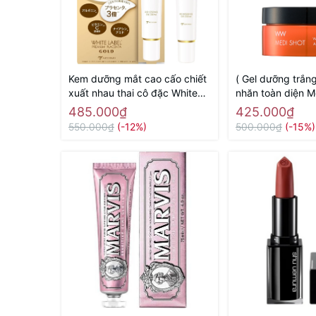
Kem dưỡng mắt cao cấo chiết
( Gel dưỡng trắn
xuất nhau thai cô đặc White
nhăn toàn diện M
Label Placenta Rich Gold Eye
Shot Wrinkle & Wh
485.000₫
425.000₫
Cream MICCOSMO 25g -
50g - Hàng Nhật
550.000₫
(-12%)
500.000₫
(-15%)
Hàng Nhật chính hãng