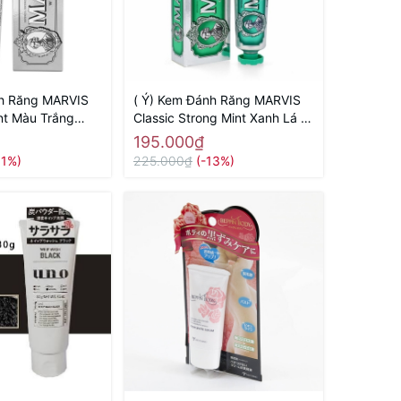
nh Răng MARVIS
( Ý) Kem Đánh Răng MARVIS
nt Màu Trắng
Classic Strong Mint Xanh Lá (
Tinh Chất Trắng
Vị Bạc Hà Thơm Mát)
195.000₫
11%)
225.000₫
(-13%)