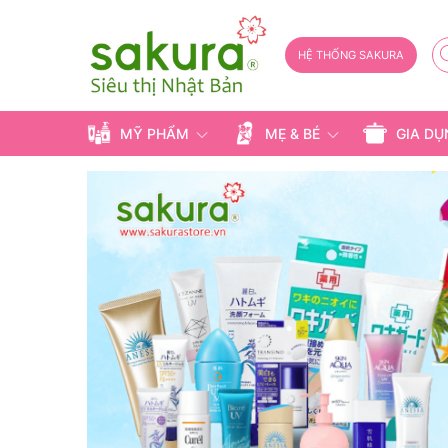
HỆ THỐNG SAKURA
MỸ PHẨM
MẸ & BÉ
GIA D