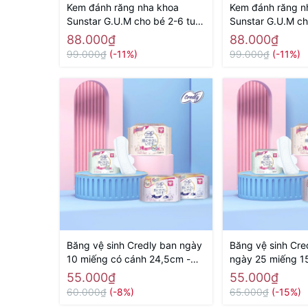
Kem đánh răng nha khoa
Kem đánh răng n
Sunstar G.U.M cho bé 2-6 tuổi
Sunstar G.U.M ch
70g ( hương bạc hà) - Hàng
70g ( hương dâu
88.000₫
88.000₫
Nhật nội địa
nội địa
99.000₫
(-11%)
99.000₫
(-11%)
Băng vệ sinh Credly ban ngày
Băng vệ sinh Cre
10 miếng có cánh 24,5cm -
ngày 25 miếng 1
Hàng Nhật nội địa
Nhật nội địa
55.000₫
55.000₫
60.000₫
(-8%)
65.000₫
(-15%)