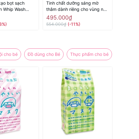
tạo bọt sạch
Tinh chất dưỡng sáng mờ
n Whip Wash
thâm dành riêng cho vùng nhũ
 Hàng Nhật chính
hoa, vùng bikini, nách, đùi
495.000₫
trong Beppin Body Virgin
18%)
554.000₫
(-11%)
White Serum MICCOSMO 30g
- Hàng Nhật chính hãng
ội cho bé
Đồ dùng cho Bé
Thực phẩm cho bé