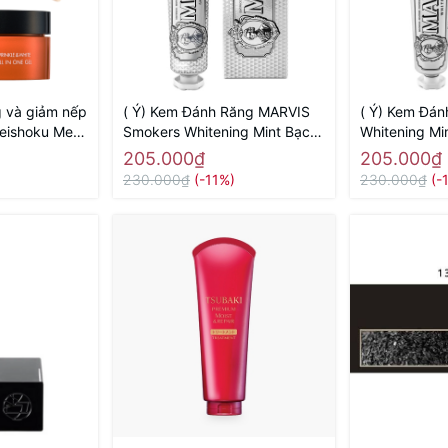
g và giảm nếp
( Ý) Kem Đánh Răng MARVIS
( Ý) Kem Đá
eishoku Medi
Smokers Whitening Mint Bạc
Whitening Mi
ite all in one
Trắng ( Dành Cho Người Hút
85ml ( Chứa 
205.000₫
205.000₫
 chính hãng
Thuốc Lá)
Răng)
230.000₫
(-11%)
230.000₫
(-