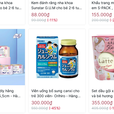
ha khoa
Kem đánh răng nha khoa
Khẩu trang m
o bé 2-6 tuổi
Sunstar G.U.M cho bé 2-6 tuổi
em S-PACK , 
) - Hàng Nhật
70g ( hương nho) - Hàng Nhật
Hàng Nhật nộ
88.000₫
155.000₫
nội địa
99.000₫
(-11%)
200.000₫
(-
dly hằng
Viên uống bổ sung canxi cho
Set dầu gội 
5,5cm - Hàng
trẻ 300 viên- Orihiro - Hàng
và bé hương 
Nhật nội địa
400ml x 2 - 
300.000₫
355.000₫
550.000₫
(-45%)
405.000₫
(-