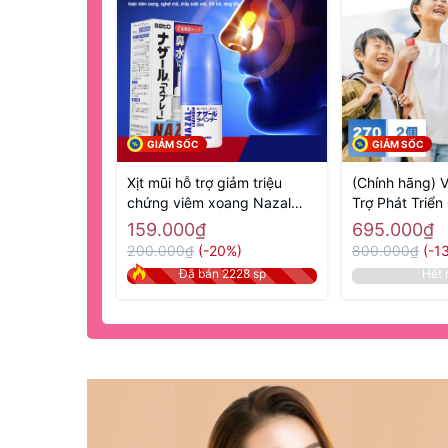
GIẢM SỐC
GIẢM SỐC
Xịt mũi hỗ trợ giảm triệu
(Chính hãng) 
chứng viêm xoang Nazal
Trợ Phát Triển
Sato 30ml- Hàng Nhật nội
270 Viên GH Cr
159.000₫
695.000₫
địa
Hàng Nhật nội
200.000₫
(-20%)
800.000₫
(-1
Đã bán 2228 sp
Hết 