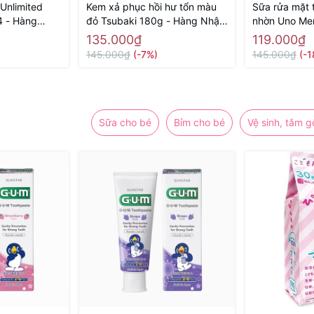
 Unlimited
Kem xả phục hồi hư tổn màu
Sữa rửa mặt 
4 - Hàng
đỏ Tsubaki 180g - Hàng Nhật
nhờn Uno Me
chính hãng
Black 130g -
135.000₫
119.000₫
hãng
145.000₫
(-7%)
145.000₫
(-
Sữa cho bé
Bỉm cho bé
Vệ sinh, tắm g