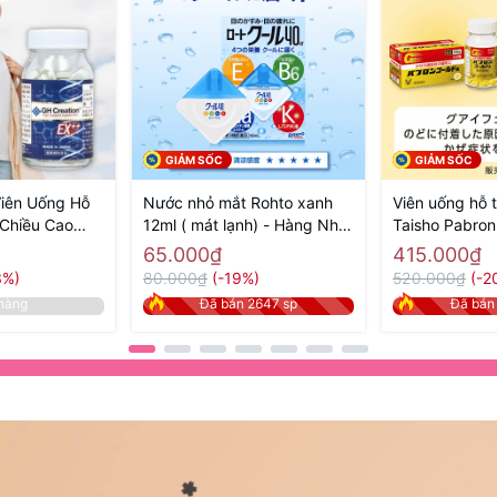
GIẢM SỐC
GIẢM SỐC
Viên Uống Hỗ
Nước nhỏ mắt Rohto xanh
Viên uống hỗ 
 Chiều Cao
12ml ( mát lạnh) - Hàng Nhật
Taisho Pabron
eation EX+ -
nội địa
viên – Hàng Nh
65.000₫
415.000₫
 địa
3%)
80.000₫
(-19%)
520.000₫
(-2
hàng
Đã bán 2647 sp
Đã bán