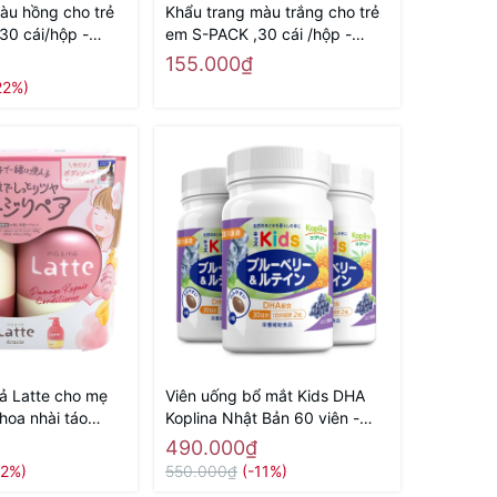
àu hồng cho trẻ
Khẩu trang màu trắng cho trẻ
30 cái/hộp -
em S-PACK ,30 cái /hộp -
i địa
Hàng Nhật nội địa
155.000₫
22%)
xả Latte cho mẹ
Viên uống bổ mắt Kids DHA
hoa nhài táo
Koplina Nhật Bản 60 viên -
Hàng Nhật nội địa
Hàng Nhật nội địa
490.000₫
12%)
550.000₫
(-11%)