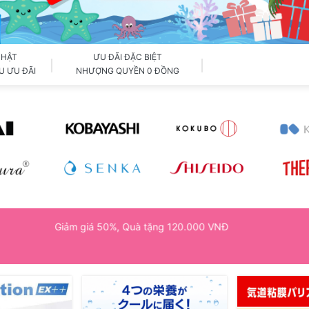
NHẬT
ƯU ĐÃI ĐẶC BIỆT
U ƯU ĐÃI
NHƯỢNG QUYỀN 0 ĐỒNG
Giảm giá 50%, Quà tặng 120.000 VNĐ