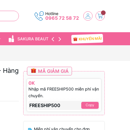
Hotline
0965 72 58 72
KHUYẾN MÃI
SAKURA BEAUTY
TIN TỨC
 - Hàng
MÃ GIẢM GIÁ
0K
Nhập mã FREESHIP500 miễn phí vận
chuyển.
FREESHIP500
Copy
Miễn phí vận chuyển cho đơn