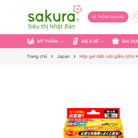
HỆ THỐNG SAKURA
MỸ PHẨM
MẸ & BÉ
GIA D
Trang chủ
Japan
Hộp gel diệt ruồi giấm (dĩn)