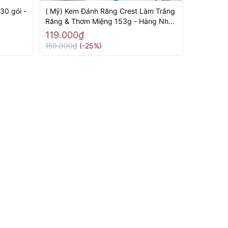
30 gói -
( Mỹ) Kem Đánh Răng Crest Làm Trắng
Dầu gội x
Răng & Thơm Miệng 153g - Hàng Nhật
Smooth & 
nội địa
nội địa
119.000₫
250.00
159.000₫
(-25%)
290.000