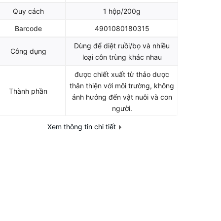
Quy cách
1 hộp/200g
Barcode
4901080180315
Dùng để diệt ruồi/bọ và nhiều
Công dụng
loại côn trùng khác nhau
được chiết xuất từ thảo dược
thân thiện với môi trường, không
Thành phần
ảnh hưởng đến vật nuôi và con
người.
Tính chất
gel diệt ruồi giấm (dĩn)
Xem thông tin chi tiết
Định lượng
200g