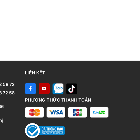
LIÊN KẾT
2 58 72
3 72 58
PHƯƠNG THỨC THANH TOÁN
66
hị