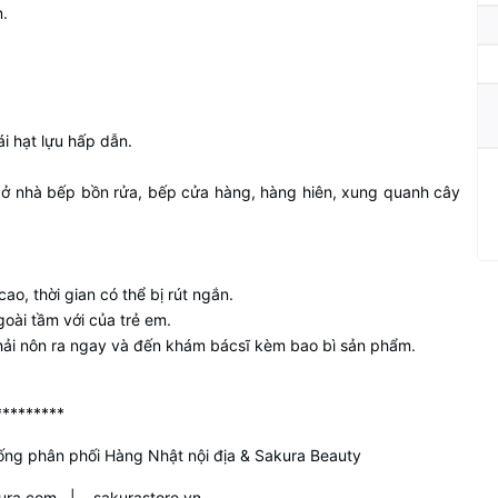
n.
ái hạt lựu hấp dẫn.
ể ở nhà bếp bồn rửa, bếp cửa hàng, hàng hiên, xung quanh cây
ao, thời gian có thể bị rút ngắn.
goài tầm với của trẻ em.
ải nôn ra ngay và đến khám bácsĩ kèm bao bì sản phẩm.
*********
ống phân phối Hàng Nhật nội địa & Sakura Beauty
kura.com
|
sakurastore.vn