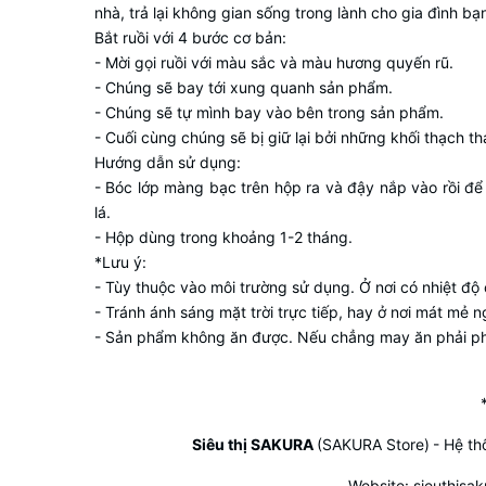
nhà, trả lại không gian sống trong lành cho gia đình bạ
Bắt ruồi với 4 bước cơ bản:
- Mời gọi ruồi với màu sắc và màu hương quyến rũ.
- Chúng sẽ bay tới xung quanh sản phẩm.
- Chúng sẽ tự mình bay vào bên trong sản phẩm.
- Cuối cùng chúng sẽ bị giữ lại bởi những khối thạch th
Hướng dẫn sử dụng:
- Bóc lớp màng bạc trên hộp ra và đậy nắp vào rồi đ
lá.
- Hộp dùng trong khoảng 1-2 tháng.
*Lưu ý:
- Tùy thuộc vào môi trường sử dụng. Ở nơi có nhiệt độ c
- Tránh ánh sáng mặt trời trực tiếp, hay ở nơi mát mẻ n
- Sản phẩm không ăn được. Nếu chẳng may ăn phải ph
Siêu thị SAKURA
(SAKURA Store)
- Hệ th
Website:
sieuthisa