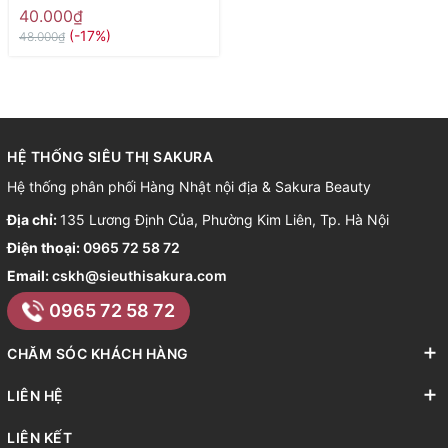
40.000₫
(-17%)
48.000₫
HỆ THỐNG SIÊU THỊ SAKURA
Hệ thống phân phối Hàng Nhật nội địa & Sakura Beauty
Địa chỉ:
135 Lương Định Của, Phường Kim Liên, Tp. Hà Nội
Điện thoại:
0965 72 58 72
Email:
cskh@sieuthisakura.com
0965 72 58 72
CHĂM SÓC KHÁCH HÀNG
LIÊN HỆ
LIÊN KẾT