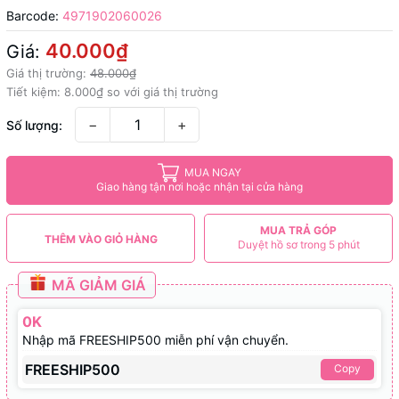
Barcode:
4971902060026
40.000₫
Giá:
Giá thị trường:
48.000₫
Tiết kiệm:
8.000₫
so với giá thị trường
−
+
Số lượng:
MUA NGAY
Giao hàng tận nơi hoặc nhận tại cửa hàng
MUA TRẢ GÓP
THÊM VÀO GIỎ HÀNG
Duyệt hồ sơ trong 5 phút
MÃ GIẢM GIÁ
0K
Nhập mã FREESHIP500 miễn phí vận chuyển.
FREESHIP500
Copy