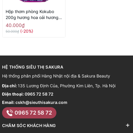
Hộp thơm phòng Kokubo
200g hương hoa oải hương -
Hàng Nhật nội địa
40.000₫
(-20%)
50.000₫
HỆ THỐNG SIÊU THỊ SAKURA
Hệ thống phân phối Hàng Nhật nội địa & Sakura Beauty
Địa chỉ:
135 Lương Định Của, Phường Kim Liên, Tp. Hà Nội
Điện thoại:
0965 72 58 72
Email:
cskh@sieuthisakura.com
0965 72 58 72
CHĂM SÓC KHÁCH HÀNG