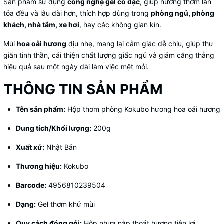
Sản phẩm sử dụng
công nghệ gel cô đặc
, giúp hương thơm lan
tỏa đều và lâu dài hơn, thích hợp dùng trong
phòng ngủ, phòng
khách, nhà tắm, xe hơi
, hay các không gian kín.
Mùi
hoa oải hương
dịu nhẹ, mang lại cảm giác dễ chịu, giúp thư
giãn tinh thần, cải thiện chất lượng giấc ngủ và giảm căng thẳng
hiệu quả sau một ngày dài làm việc mệt mỏi.
THÔNG TIN SẢN PHẨM
Tên sản phẩm:
Hộp thơm phòng Kokubo hương hoa oải hương
Dung tích/Khối lượng:
200g
Xuất xứ:
Nhật Bản
Thương hiệu:
Kokubo
Barcode:
4956810239504
Dạng:
Gel thơm khử mùi
Quy cách đóng gói:
Hộp nhựa nắp thoát hương tiện lợi