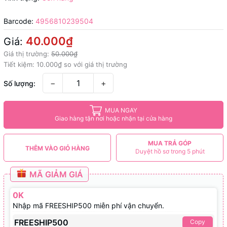
Barcode:
4956810239504
40.000₫
Giá:
Giá thị trường:
50.000₫
Tiết kiệm:
10.000₫
so với giá thị trường
−
+
Số lượng:
MUA NGAY
Giao hàng tận nơi hoặc nhận tại cửa hàng
MUA TRẢ GÓP
THÊM VÀO GIỎ HÀNG
Duyệt hồ sơ trong 5 phút
MÃ GIẢM GIÁ
0K
Nhập mã FREESHIP500 miễn phí vận chuyển.
FREESHIP500
Copy