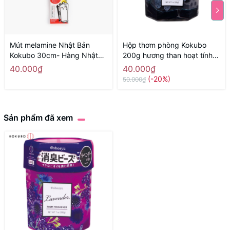
Mút melamine Nhật Bản
Hộp thơm phòng Kokubo
Kokubo 30cm- Hàng Nhật
200g hương than hoạt tính -
nội địa
Hàng Nhật nội địa
40.000₫
40.000₫
(-20%)
50.000₫
Sản phẩm đã xem