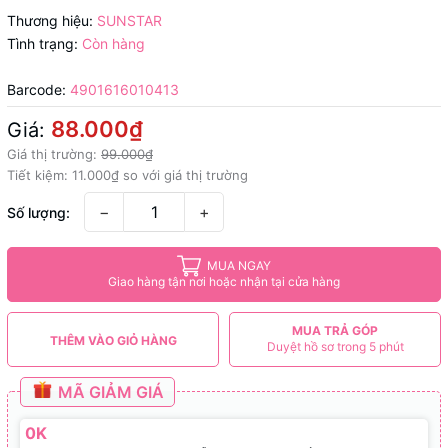
Thương hiệu:
SUNSTAR
Tình trạng:
Còn hàng
Barcode:
4901616010413
88.000₫
Giá:
Giá thị trường:
99.000₫
Tiết kiệm:
11.000₫
so với giá thị trường
−
+
Số lượng:
MUA NGAY
Giao hàng tận nơi hoặc nhận tại cửa hàng
MUA TRẢ GÓP
THÊM VÀO GIỎ HÀNG
Duyệt hồ sơ trong 5 phút
MÃ GIẢM GIÁ
0K