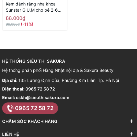
Kem đánh răng nha khoa
Sunstar G.U.M cho bé 2-6
tuổi 70g ( hương dâu) -
88.000₫
Hàng Nhật nội địa
(-11%)
99.000₫
HỆ THỐNG SIÊU THỊ SAKURA
Hệ thống phân phối Hàng Nhật nội địa & Sakura Beauty
Địa chỉ:
135 Lương Định Của, Phường Kim Liên, Tp. Hà Nội
Điện thoại:
0965 72 58 72
Email:
cskh@sieuthisakura.com
0965 72 58 72
CHĂM SÓC KHÁCH HÀNG
LIÊN HỆ