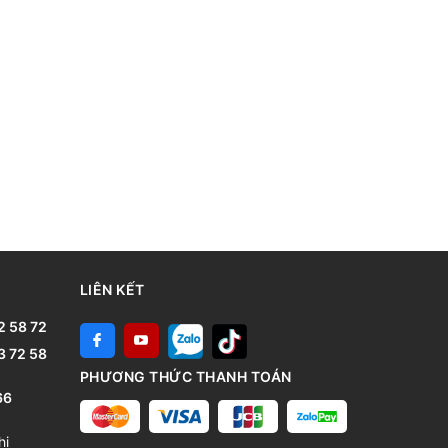
LIÊN KẾT
2 58 72
3 72 58
PHƯƠNG THỨC THANH TOÁN
66
hị