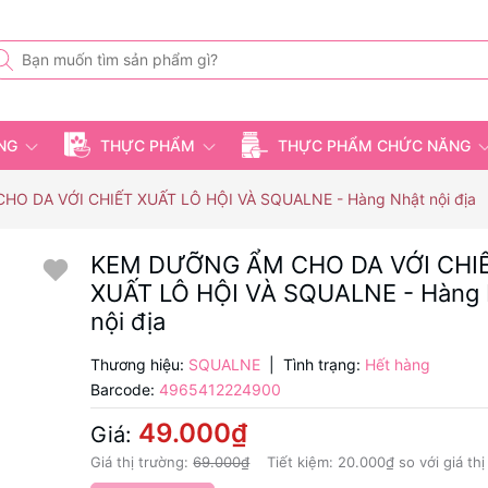
ỤNG
THỰC PHẨM
THỰC PHẨM CHỨC NĂNG
O DA VỚI CHIẾT XUẤT LÔ HỘI VÀ SQUALNE - Hàng Nhật nội địa
KEM DƯỠNG ẨM CHO DA VỚI CHI
XUẤT LÔ HỘI VÀ SQUALNE - Hàng 
nội địa
Thương hiệu:
SQUALNE
|
Tình trạng:
Hết hàng
Barcode:
4965412224900
49.000₫
Giá:
Giá thị trường:
69.000₫
Tiết kiệm:
20.000₫
so với giá th