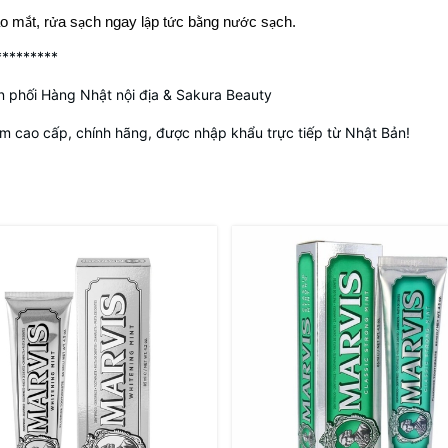
ào m
t, r
a s
ch ngay l
p t
c b
ng n
c s
ch.
ắ
ử
ạ
ậ
ứ
ằ
ướ
ạ
*********
 phối Hàng Nhật nội địa & Sakura Beauty
 cao cấp, chính hãng, được nhập khẩu trực tiếp từ Nhật Bản!