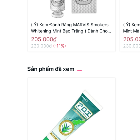
( Ý) Kem Đánh Răng MARVIS Smokers
( Ý) Ke
Whitening Mint Bạc Trắng ( Dành Cho
Mint Mà
Người Hút Thuốc Lá)
Trắng R
205.000₫
205.0
230.000₫
(-11%)
230.00
Sản phẩm đã xem