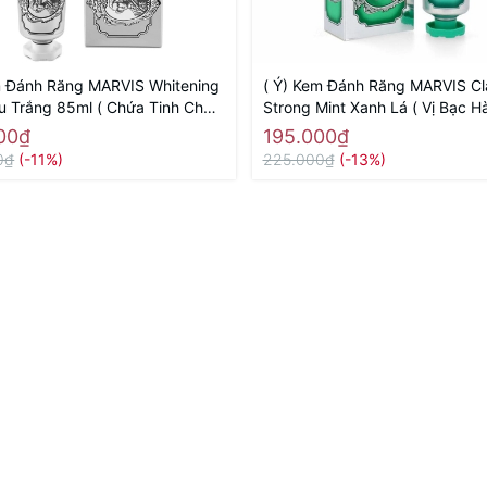
m Đánh Răng MARVIS Whitening
( Ý) Kem Đánh Răng MARVIS Cl
u Trắng 85ml ( Chứa Tinh Chất
Strong Mint Xanh Lá ( Vị Bạc 
ăng)
Mát)
00₫
195.000₫
0₫
(-11%)
225.000₫
(-13%)