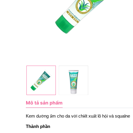
Mô tả sản phẩm
Kem d
ng
m cho da v
i chi
t xu
t lô h
i và squalne
ưỡ
ẩ
ớ
ế
ấ
ộ
Thành ph
n
ầ