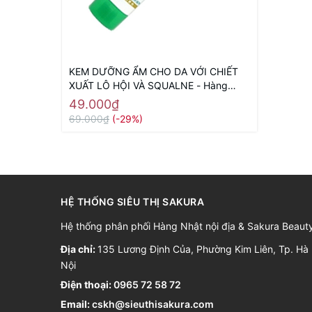
KEM DƯỠNG ẨM CHO DA VỚI CHIẾT
XUẤT LÔ HỘI VÀ SQUALNE - Hàng
Nhật nội địa
49.000₫
69.000₫
(-29%)
HỆ THỐNG SIÊU THỊ SAKURA
Hệ thống phân phối Hàng Nhật nội địa & Sakura Beaut
Địa chỉ:
135 Lương Định Của, Phường Kim Liên, Tp. Hà
Nội
Điện thoại:
0965 72 58 72
Email:
cskh@sieuthisakura.com