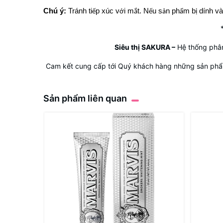
Chú ý:
Tránh ti
p xúc v
i m
t. N
u s
n ph
m b
dính v
ế
ớ
ắ
ế
ả
ẩ
ị
Siêu thị SAKURA
–
Hệ thống phân
Cam kết cung cấp tới Quý khách hàng những sản phẩm
Sản phẩm liên quan