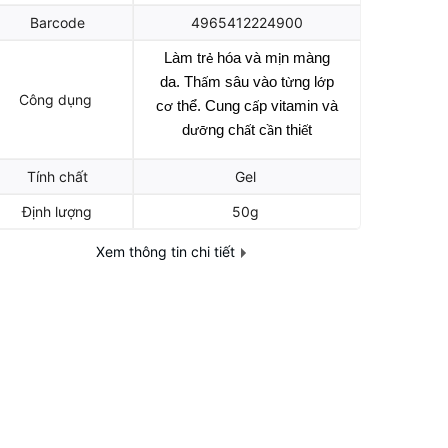
Barcode
4965412224900
Làm tr
hóa và m
n màng
ẻ
ị
da.
Th
m sâu vào t
ng l
p
ấ
ừ
ớ
Công dụng
c
thể.
Cung c
p vitamin và
ơ
ấ
d
ng ch
t c
n thi
t
ưỡ
ấ
ầ
ế
Tính chất
Gel
Định lượng
50g
Xem thông tin chi tiết