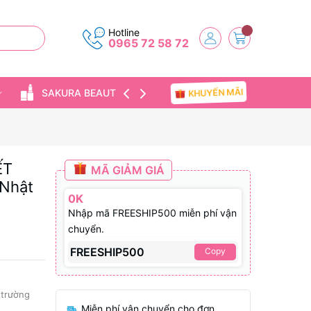
Hotline
0965 72 58 72
KHUYẾN MÃI
SAKURA BEAUTY
TIN TỨC
ẾT
MÃ GIẢM GIÁ
Nhật
0K
Nhập mã FREESHIP500 miễn phí vận
chuyển.
FREESHIP500
Copy
ị trường
Miễn phí vận chuyển cho đơn