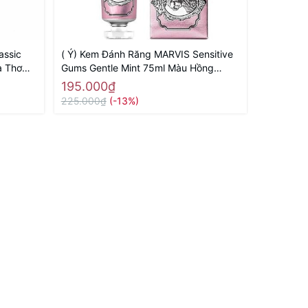
assic
( Ý) Kem Đánh Răng MARVIS Sensitive
Tăm Nhựa
Hà Thơm
Gums Gentle Mint 75ml Màu Hồng
Hàng Nhật
(Răng Nhạy Cảm)
195.000₫
40.000
225.000₫
(-13%)
55.000₫