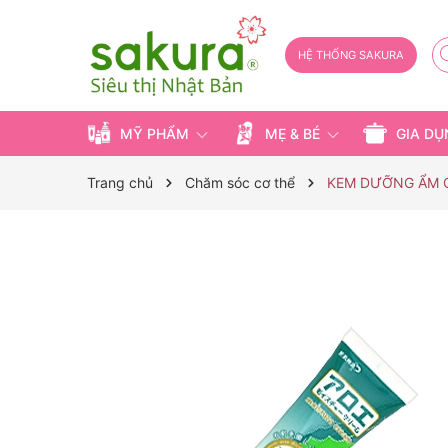
HỆ THỐNG SAKURA
MỸ PHẨM
MẸ & BÉ
GIA D
Trang chủ
Chăm sóc cơ thể
KEM DƯỠNG ẨM CH