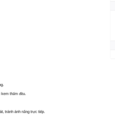
ng.
i kem th
m
u.
ấ
đề
át, tránh ánh n
ng tr
c ti
p.
ắ
ự
ế