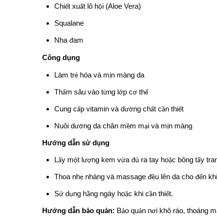
Chi
t xu
t lô h
i (Aloe Vera)
ế
ấ
ộ
Squalane
Nha
am
đ
Công dụng
Làm tr
hóa và m
n màng da
ẻ
ị
Th
m sâu vào t
ng l
p c
th
ấ
ừ
ớ
ơ
ể
Cung c
p vitamin và d
ng ch
t c
n thi
t
ấ
ưỡ
ấ
ầ
ế
Nuôi d
ng da chân m
m m
i và m
n màng
ưỡ
ề
ạ
ị
H
ng d
n s
d
ng
ướ
ẫ
ử
ụ
L
y m
t l
ng kem v
a
ra tay ho
c bông t
y tra
ấ
ộ
ượ
ừ
đủ
ặ
ẩ
Thoa nh
nhàng và massage
u lên da cho
n kh
ẹ
đề
đế
S
d
ng h
ng ngày ho
c khi c
n thi
t.
ử
ụ
ằ
ặ
ầ
ế
H
ng d
n b
o qu
n:
B
o qu
n n
i khô ráo, thoáng m
ướ
ẫ
ả
ả
ả
ả
ơ