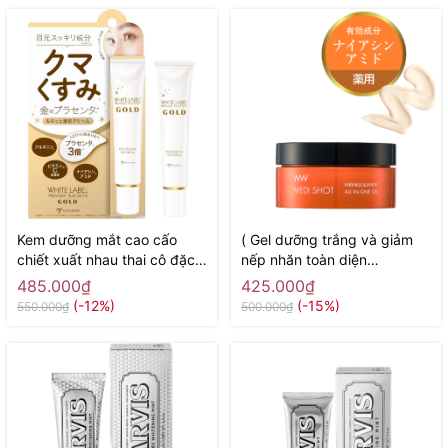
Kem dưỡng mắt cao cấo
( Gel dưỡng trắng và giảm
chiết xuất nhau thai cô đặc
nếp nhăn toàn diện
White Label Placenta Rich
Meishoku Medi Shot Wrinkle
485.000₫
425.000₫
Gold Eye Cream MICCOSMO
& White all in one 50g -
(-12%)
(-15%)
550.000₫
500.000₫
25g - Hàng Nhật chính hãng
Hàng Nhật chính hãng