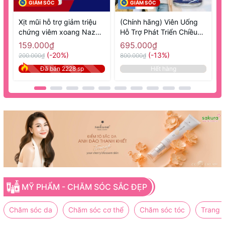
GIẢM SỐC
GIẢM SỐC
Xịt mũi hỗ trợ giảm triệu
(Chính hãng) Viên Uống
chứng viêm xoang Nazal
Hỗ Trợ Phát Triển Chiều
1
Sato 30ml- Hàng Nhật nội
Cao 270 Viên GH Creation
N
159.000₫
695.000₫
địa
EX+ - Hàng Nhật nội địa
(-20%)
(-13%)
200.000₫
800.000₫
8
Đã bán 2228 sp
Hết hàng
MỸ PHẨM - CHĂM SÓC SẮC ĐẸP
Chăm sóc da
Chăm sóc cơ thể
Chăm sóc tóc
Trang 