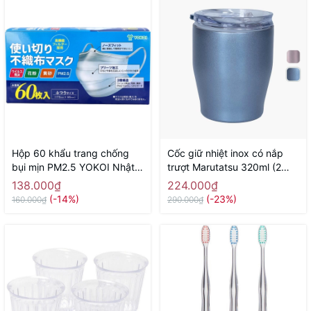
Hộp 60 khẩu trang chống
Cốc giữ nhiệt inox có nắp
bụi mịn PM2.5 YOKOI Nhật
trượt Marutatsu 320ml (2
Bản - Hàng Nhật nội địa
màu blue, pink)
138.000₫
224.000₫
(-14%)
(-23%)
160.000₫
290.000₫