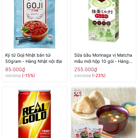
Kỷ tử Goji Nhật bản túi
Sữa bầu Morinaga vị Matcha
50gram - Hàng Nhật nội địa
mẫu mới hộp 10 gói - Hàng
Nhật nội
85.000₫
255.000₫
(-15%)
(-23%)
100.000₫
330.000₫