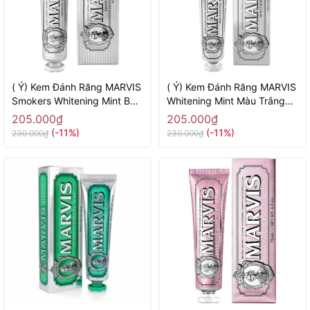
( Ý) Kem Đánh Răng MARVIS
( Ý) Kem Đánh Răng MARVIS
Smokers Whitening Mint Bạc
Whitening Mint Màu Trắng
Trắng ( Dành Cho Người Hút
85ml ( Chứa Tinh Chất Trắng
205.000₫
205.000₫
Thuốc Lá)
Răng)
(-11%)
(-11%)
230.000₫
230.000₫