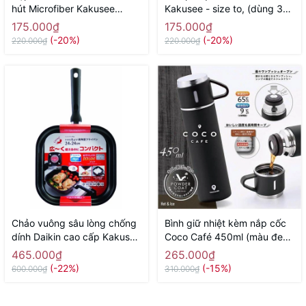
hút Microfiber Kakusee
Kakusee - size to, (dùng 3
(dạng cuộn, dùng nhiều lần)
pin tiểu AA) - Hàng Nhật nội
175.000₫
175.000₫
- Hàng Nhật nội địa
địa
(-20%)
(-20%)
220.000₫
220.000₫
Chảo vuông sâu lòng chống
Bình giữ nhiệt kèm nắp cốc
dính Daikin cao cấp Kakusee
Coco Café 450ml (màu đen)
- size 24cm, màu đỏ - Hàng
- Hàng Nhật nội địa
465.000₫
265.000₫
Nhật nội địaa
(-22%)
(-15%)
600.000₫
310.000₫