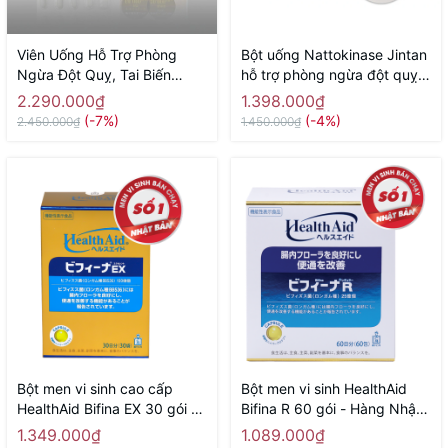
Viên Uống Hỗ Trợ Phòng
Bột uống Nattokinase Jintan
Ngừa Đột Quỵ, Tai Biến
hỗ trợ phòng ngừa đột quỵ,
Nano Nattokinase Premium
tai biến, giảm mỡ máu 60 gói
2.290.000₫
1.398.000₫
60000fu NICHIEI BUSSAN
- Hàng Nhật chính hãng
(-7%)
(-4%)
2.450.000₫
1.450.000₫
120 Viên - Hàng Nhật chính
hãng
Bột men vi sinh cao cấp
Bột men vi sinh HealthAid
HealthAid Bifina EX 30 gói -
Bifina R 60 gói - Hàng Nhật
Hàng Nhật chính hãng
chính hãng
1.349.000₫
1.089.000₫