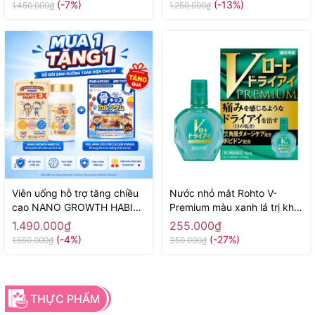
(-7%)
(-13%)
1.450.000₫
1.250.000₫
Viên uống hỗ trợ tăng chiều
Nước nhỏ mắt Rohto V-
cao NANO GROWTH HABIT
Premium màu xanh lá trị khô
EX NICHIEI BUSSAN 120
mắt, ngứa, cộm mắt 15ml -
1.490.000₫
255.000₫
viên ( 60 ngày) - Hàng Nhật
Hàng Nhật chính hãng
(-4%)
(-27%)
1.550.000₫
350.000₫
chính hãng
THỰC PHẨM