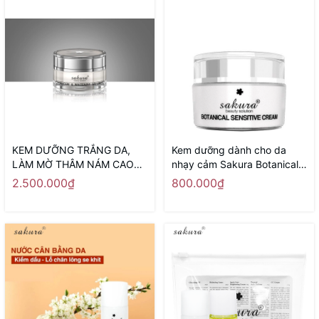
KEM DƯỠNG TRẮNG DA,
Kem dưỡng dành cho da
LÀM MỜ THÂM NÁM CAO
nhạy cảm Sakura Botanical
CẤP BAN NGÀY SAKURA
Sensitive Cream 30g
2.500.000₫
800.000₫
SPOT CARE & WHITENING
DAY CREAM SPF 50 - Sản
xuất tại Nhật Bản