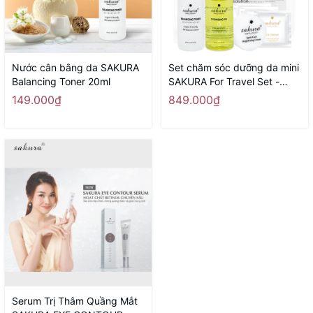
Nước cân bằng da SAKURA
Set chăm sóc dưỡng da mini
Balancing Toner 20ml
SAKURA For Travel Set -
Hàng Nhật nội địa
149.000₫
849.000₫
Serum Trị Thâm Quầng Mắt