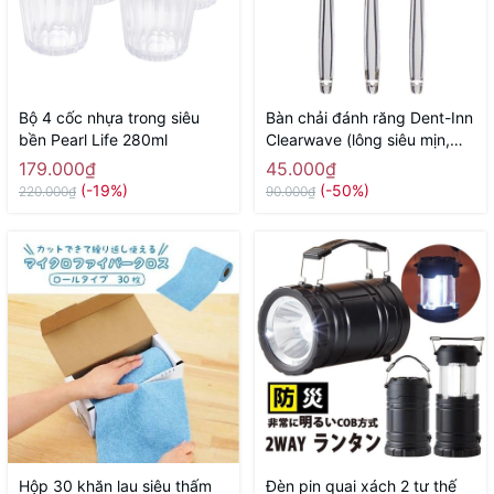
Bộ 4 cốc nhựa trong siêu
Bàn chải đánh răng Dent-Inn
bền Pearl Life 280ml
Clearwave (lông siêu mịn,
gợn sóng) - Hàng Nhật nội
179.000₫
45.000₫
địa
(-19%)
(-50%)
220.000₫
90.000₫
Hộp 30 khăn lau siêu thấm
Đèn pin quai xách 2 tư thế