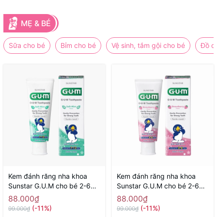
MẸ & BÉ
Sữa cho bé
Bỉm cho bé
Vệ sinh, tắm gội cho bé
Đồ d
Kem đánh răng nha khoa
Kem đánh răng nha khoa
Sunstar G.U.M cho bé 2-6
Sunstar G.U.M cho bé 2-6
tuổi 70g ( hương bạc hà) -
tuổi 70g ( hương dâu) -
88.000₫
88.000₫
Hàng Nhật nội địa
Hàng Nhật nội địa
(-11%)
(-11%)
99.000₫
99.000₫