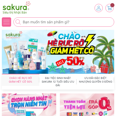
CHÀO HÈ RỰC RỠ
ĐẠI TIỆC SINH NHẬT
ƯU ĐÃI ĐẶC BIỆT
GIẢM HẾT CỠ 50%
SAKURA 12 TUỔI SIÊU ƯU
NHƯỢNG QUYỀN 0 ĐỒNG
ĐÃI