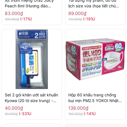
Xịt thơm miệng Ora2 Juicy
Túi đựng mỹ phẩm, đồ du
Peach 6ml (Hương đào
lịch size vừa (họa tiết chú
mọng nước) - Hàng Nhật
sóc) - Hàng Nhật nội địa
83.000₫
89.000₫
chính hãng
(-17%)
(-19%)
100.000₫
110.000₫
Set 2 gói khăn ướt sát khuẩn
Hộp 60 khẩu trang chống
Kyowa (20 tờ size trung) -
bụi mịn PM2.5 YOKOI Nhật
Hàng Nhật nội địa
Bản (size nữ, trẻ em) - Hàng
40.000₫
138.000₫
Nhật nội địa
(-33%)
(-14%)
60.000₫
160.000₫