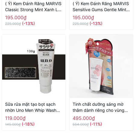
( Ý) Kem Đánh Răng MARVIS
( Ý) Kem Đánh Răng MARVIS
Classic Strong Mint Xanh Lá
Sensitive Gums Gentle Mint
( Vị Bạc Hà Thơm Mát)
75ml Màu Hồng (Răng Nhạy
195.000₫
195.000₫
Cảm)
(-13%)
(-13%)
225.000₫
225.000₫
Sữa rửa mặt tạo bọt sạch
Tinh chất dưỡng sáng mờ
nhờn Uno Men Whip Wash
thâm dành riêng cho vùng
Black 130g - Hàng Nhật
nhũ hoa, vùng bikini, nách,
119.000₫
495.000₫
chính hãng
đùi trong Beppin Body Virgin
(-18%)
(-11%)
145.000₫
554.000₫
White Serum MICCOSMO
30g - Hàng Nhật chính hãng