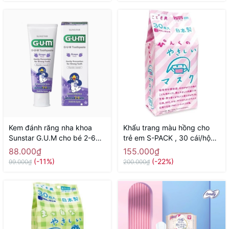
Kem đánh răng nha khoa
Khẩu trang màu hồng cho
Sunstar G.U.M cho bé 2-6
trẻ em S-PACK , 30 cái/hộp -
tuổi 70g ( hương nho) -
Hàng Nhật nội địa
88.000₫
155.000₫
Hàng Nhật nội địa
(-11%)
(-22%)
99.000₫
200.000₫