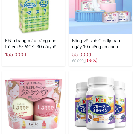
Khẩu trang màu trắng cho
Băng vệ sinh Credly ban
trẻ em S-PACK ,30 cái /hộp -
ngày 10 miếng có cánh
Hàng Nhật nội địa
24,5cm - Hàng Nhật nội địa
155.000₫
55.000₫
(-8%)
60.000₫