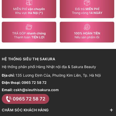
MIỄN PHÍ
vận chuyển
Đổi trả
MIỄN PHÍ
Khu vực
Hà Nội (*)
Trong vòng
14 NGÀY
TRẢ GÓP
nhanh chóng
100% HOÀN TIỀN
Thanh toán
TIỆN LỢI
Nếu sản phẩm lỗi
HỆ THỐNG SIÊU THỊ SAKURA
Hệ thống phân phối Hàng Nhật nội địa & Sakura Beauty
Địa chỉ:
135 Lương Định Của, Phường Kim Liên, Tp. Hà Nội
Điện thoại:
0965 72 58 72
Email:
cskh@sieuthisakura.com
0965 72 58 72
CHĂM SÓC KHÁCH HÀNG