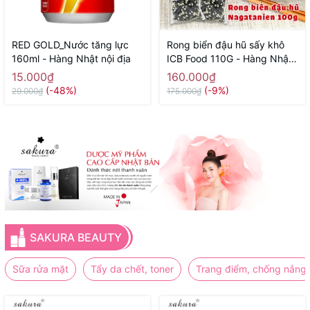
RED GOLD_Nước tăng lực
Rong biển đậu hũ sấy khô
160ml - Hàng Nhật nội địa
ICB Food 110G - Hàng Nhật
nội địa
15.000₫
160.000₫
(-48%)
(-9%)
29.000₫
175.000₫
SAKURA BEAUTY
Sữa rửa mặt
Tẩy da chết, toner
Trang điểm, chống nắng