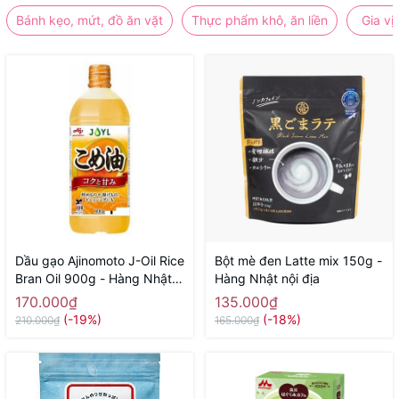
Bánh kẹo, mứt, đồ ăn vặt
Thực phẩm khô, ăn liền
Gia vị
Dầu gạo Ajinomoto J-Oil Rice
Bột mè đen Latte mix 150g -
Bran Oil 900g - Hàng Nhật
Hàng Nhật nội địa
nội địa
170.000₫
135.000₫
(-19%)
(-18%)
210.000₫
165.000₫