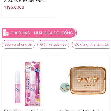
SAKURA EYE CONTOUR
SERUM
1.195.000₫
GIA DỤNG - NHÀ CỬA ĐỜI SỐNG
Bếp và phòng ăn
Giặt, xả quần áo
Đồ dùng nhà tắm, toile