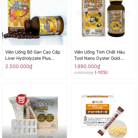
Viên Uống Bổ Gan Cao Cấp
Viên Uống Tinh Chất Hàu
Liver Hydrolyzate Plus
Tươi Nano Oyster Gold
NICHIEI BUSSAN 180 Viên -
NICHIEI BUSSAN 120 Viên -
2.500.000₫
1.990.000₫
Hàng Nhật chính hãng
Hàng Nhật chính hãng
(-10%)
2.200.000₫