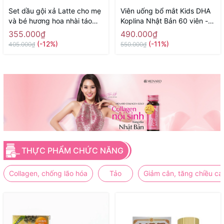
Set dầu gội xả Latte cho mẹ
Viên uống bổ mắt Kids DHA
và bé hương hoa nhài táo
Koplina Nhật Bản 60 viên -
400ml x 2 - Hàng Nhật nội
Hàng Nhật nội địa
355.000₫
490.000₫
địa
(-12%)
(-11%)
405.000₫
550.000₫
THỰC PHẨM CHỨC NĂNG
Collagen, chống lão hóa
Tảo
Giảm cân, tăng chiều ca