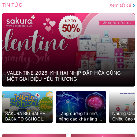
TIN TỨC
Xem tất cả
VALENTINE 2026: KHI HAI NHỊP ĐẬP HÒA CÙNG
MỘT GIAI ĐIỆU YÊU THƯƠNG
SAKURA BIG SALE –
Tăng cường trí nhớ,
Những Cách
BACK TO SCHOOL
nâng cao khả năng tư
Chiều Cao C
2025 MUA NGAY KẺO
duy với những cách
Tốt Nhất
LỠ ƯU ĐÃI
đơn giản