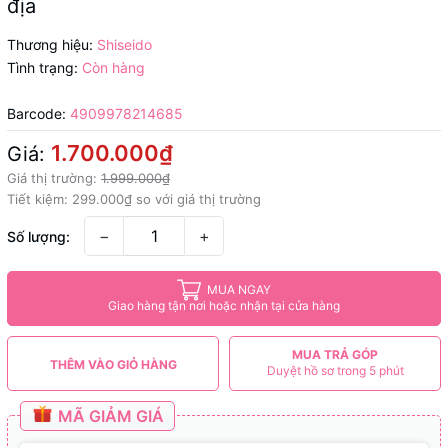
địa
Thương hiệu:
Shiseido
Tình trạng:
Còn hàng
Barcode:
4909978214685
1.700.000₫
Giá:
Giá thị trường:
1.999.000₫
Tiết kiệm:
299.000₫
so với giá thị trường
−
+
Số lượng:
MUA NGAY
Giao hàng tận nơi hoặc nhận tại cửa hàng
MUA TRẢ GÓP
THÊM VÀO GIỎ HÀNG
Duyệt hồ sơ trong 5 phút
MÃ GIẢM GIÁ