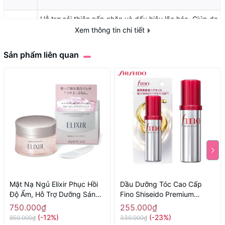
Hỗ trợ cải thiện nếp nhăn và dấu hiệu lão hóa, Giúp da
Xem thông tin chi tiết
săn chắc và tăng độ đàn hồi,Hỗ trợ dưỡng ẩm sâu
Công
cho làn da mềm mại hơn,Giúp vùng mắt và khóe
dụng
miệng trông mịn màng hơn
Sản phẩm liên quan
Mặt Nạ Ngủ Elixir Phục Hồi
Dầu Dưỡng Tóc Cao Cấp
Độ Ẩm, Hỗ Trợ Dưỡng Sáng
Fino Shiseido Premium
Da 105g - Hàng Nhật nội địa
Touch Cải Thiện Tóc Hư Tổn
750.000₫
255.000₫
70ml - Hàng Nhật nội địa
(-12%)
(-23%)
850.000₫
330.000₫