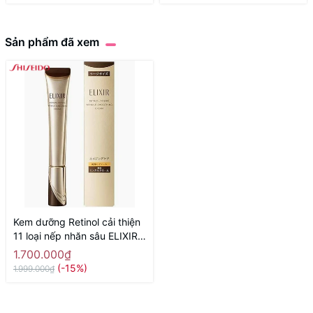
Sản phẩm đã xem
Kem dưỡng Retinol cải thiện
11 loại nếp nhăn sâu ELIXIR
RETINOL POWER WRINKLE
1.700.000₫
SMOOTHING CREAM 22G -
(-15%)
1.999.000₫
Hàng Nhật nội địa