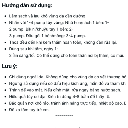
Hướng dẫn sử dụng:
Làm
sạch
và
lau
khô
vùng
da
cần
dưỡng.
Nhấn
vòi
1-4
pump
tùy
vùng:
Nhũ
hoa/nách
1
bên:
1-
2
pump.
Bikini/khuỷu
tay
1
bên:
2-
3
pump.
Đầu
gối
1
bên/mông:
3-4
pump.
Thoa
đều
đến
khi
kem
thấm
hoàn
toàn,
không
cần
rửa
lại.
Dùng
sau
khi
tắm,
ngày
1-
2
lần
sáng/tối.
Có
thể
dùng
cho
toàn
thân
nơi
bị
thâm,
có
mùi.
Lưu ý:
Chỉ
dùng
ngoài
da.
Không
dùng
cho
vùng
da
có
vết
thương
hở,
Ngưng
sử
dụng
nếu
có
dấu
hiệu
kích
ứng,
mẩn
đỏ
và
tham
khả
Tránh
để
vào
mắt.
Nếu
dính
mắt,
rửa
ngay
bằng
nước
sạch.
Hiệu
quả
tùy
cơ
địa.
Kiên
trì
dùng
4-8
tuần
để
thấy
rõ.
Bảo
quản
nơi
khô
ráo,
tránh
ánh
nắng
trực
tiếp,
nhiệt
độ
cao.
Đ
Để
xa
tầm
tay
trẻ
em.
*********