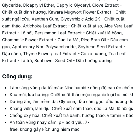
Glyceride, Dicaprylyl Ether, Caprylic Glyceryl, Clove Extract -
Chiết xuất đinh hương, Kawara Mugwort Flower Extract - Chiết
xuất ngải cứu, Xanthan Gum, Glycyrrhizic Acid 2K - Chiết xuất
cam thảo, Artichoke Leaf Extract - Chiết xuất atiso, Aloe Vera Leaf
Extract - Lô hội, Persimmon Leaf Extract - Chiết xuất lá hồng,
Chamomile Flower Extract - Cúc La Mã, Rice Bran Oil - Dầu cám
gạo, Apothecary Nori Polysaccharide, Soybean Seed Extract -
Đậu nành, Thyme Flower/Leaf Extract - Cỏ xạ hương, Tea Leaf
Extract - Lá trà, Sunflower Seed Oil - Dầu hướng dương
Công dụng:
Làm
sáng
vùng
da
tối
màu
:
Niacinamide
nồng
độ
cao
ức
chế
me
Khử
mùi,
lưu
hương
:
Chiết
xuất
thảo
mộc
organic
loại
bỏ
mùi
kh
Dưỡng
ẩm,
làm
mềm
da
:
Glycerin,
dầu
cám
gạo,
dầu
hướng
dư
Kháng
viêm,
làm
dịu
:
Chiết
xuất
cam
thảo,
cúc
La
Mã,
lô
hội
gi
Chống
oxy
hóa
:
Chiết
xuất
trà
xanh,
hương
thảo,
vitamin
E
bảo
An
toàn
vùng
nhạy
cảm
:
pH
acid
yếu,
7-
free,
không
gây
kích
ứng
niêm
mạc