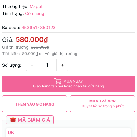
Thương hiệu:
Maputi
Tình trạng:
Còn hàng
Barcode:
4589514850128
580.000₫
Giá:
Giá thị trường:
660.000₫
Tiết kiệm:
80.000₫
so với giá thị trường
−
+
Số lượng:
MUA NGAY
Giao hàng tận nơi hoặc nhận tại cửa hàng
MUA TRẢ GÓP
THÊM VÀO GIỎ HÀNG
Duyệt hồ sơ trong 5 phút
MÃ GIẢM GIÁ
0K