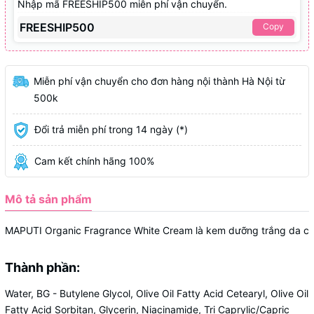
Nhập mã FREESHIP500 miễn phí vận chuyển.
FREESHIP500
Copy
Miễn phí vận chuyển cho đơn hàng nội thành Hà Nội từ
500k
Đổi trả miễn phí trong 14 ngày (*)
Cam kết chính hãng 100%
Mô tả sản phẩm
MAPUTI
Organic
Fragrance
White
Cream
là
kem
dưỡng
trắng
da
ch
Thành phần:
Water, BG - Butylene Glycol, Olive Oil Fatty Acid Cetearyl, Olive Oil
Fatty Acid Sorbitan, Glycerin, Niacinamide, Tri Caprylic/Capric