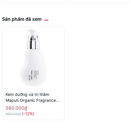
25g - Hàng Nhật chính hãng
Sản phẩm đã xem
Kem dưỡng và trị thâm
Maputi Organic Fragrance
White Cream 100ml - Hàng
580.000₫
Nhật nôi địa
(-12%)
660.000₫