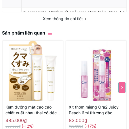
Niacinamide, Chiết xuất ngải cứu, Cam thảo, Atiso, Lô
Thành
Xem thông tin chi tiết
hội, Cúc La Mã, Dầu cám gạo, Dầu hướng dương,
phần
Hương thảo, Oải hương
Sản phẩm liên quan
Kem dưỡng mắt cao cấo
Xịt thơm miệng Ora2 Juicy
chiết xuất nhau thai cô đặc
Peach 6ml (Hương đào
White Label Placenta Rich
mọng nước) - Hàng Nhật
485.000₫
83.000₫
Gold Eye Cream MICCOSMO
chính hãng
(-12%)
(-17%)
550.000₫
100.000₫