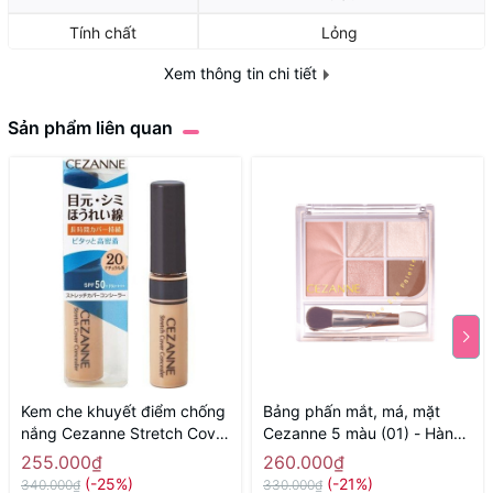
Tính chất
Lỏng
Định lượng
25ml
Xem thông tin chi tiết
Sản phẩm liên quan
Kem che khuyết điểm chống
Bảng phấn mắt, má, mặt
nắng Cezanne Stretch Cover
Cezanne 5 màu (01) - Hàng
Concealer màu 20 ( tự nhiên
Nhật nội địa
255.000₫
260.000₫
) - Hàng Nhật nội địa
(-25%)
(-21%)
340.000₫
330.000₫