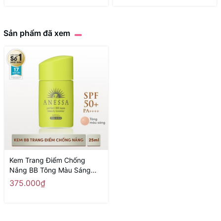
Sản phẩm đã xem
Kem Trang Điểm Chống
Nắng BB Tông Màu Sáng
Anessa Perfect BB Base
375.000₫
Beauty Booster Light 25ml -
Hàng Nhật nội địa