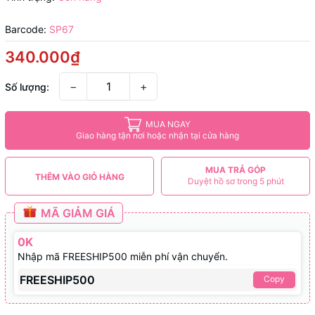
Barcode:
SP67
340.000₫
−
+
Số lượng:
MUA NGAY
Giao hàng tận nơi hoặc nhận tại cửa hàng
MUA TRẢ GÓP
THÊM VÀO GIỎ HÀNG
Duyệt hồ sơ trong 5 phút
MÃ GIẢM GIÁ
0K
Nhập mã FREESHIP500 miễn phí vận chuyển.
FREESHIP500
Copy