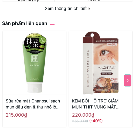
Xem thông tin chi tiết
Sản phẩm liên quan
Sữa rửa mặt Chanosui sạch
KEM BÔI HỖ TRỢ GIẢM
mụn đầu đen & thu nhỏ lỗ
MỤN THỊT VÙNG MẮT
chân lông chiết xuất Matcha
TSUBUPORON NHẬT BẢN
215.000₫
220.000₫
120g - Hàng Nhật nội địa
(1.8ML) - Hàng Nhật nội địa
(-40%)
365.000₫