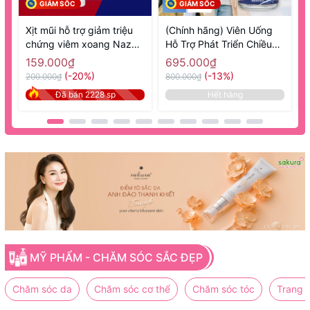
GIẢM SỐC
GIẢM SỐC
Xịt mũi hỗ trợ giảm triệu
(Chính hãng) Viên Uống
chứng viêm xoang Nazal
Hỗ Trợ Phát Triển Chiều
1
Sato 30ml- Hàng Nhật nội
Cao 270 Viên GH Creation
N
159.000₫
695.000₫
địa
EX+ - Hàng Nhật nội địa
(-20%)
(-13%)
200.000₫
800.000₫
8
Đã bán 2228 sp
Hết hàng
MỸ PHẨM - CHĂM SÓC SẮC ĐẸP
Chăm sóc da
Chăm sóc cơ thể
Chăm sóc tóc
Trang 