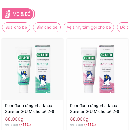
MẸ & BÉ
Sữa cho bé
Bỉm cho bé
Vệ sinh, tắm gội cho bé
Đồ d
Kem đánh răng nha khoa
Kem đánh răng nha khoa
Sunstar G.U.M cho bé 2-6
Sunstar G.U.M cho bé 2-6
tuổi 70g ( hương bạc hà) -
tuổi 70g ( hương dâu) -
88.000₫
88.000₫
Hàng Nhật nội địa
Hàng Nhật nội địa
(-11%)
(-11%)
99.000₫
99.000₫