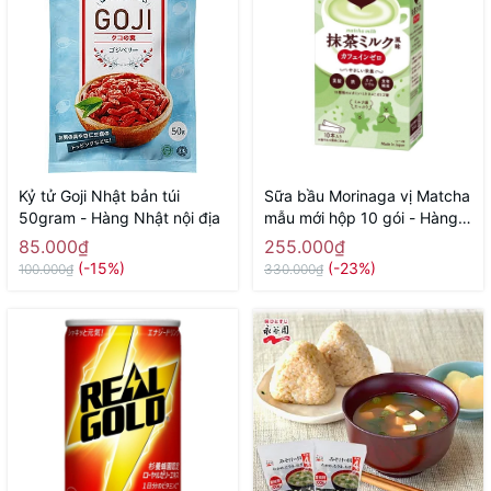
Kỷ tử Goji Nhật bản túi
Sữa bầu Morinaga vị Matcha
50gram - Hàng Nhật nội địa
mẫu mới hộp 10 gói - Hàng
Nhật nội
85.000₫
255.000₫
(-15%)
(-23%)
100.000₫
330.000₫