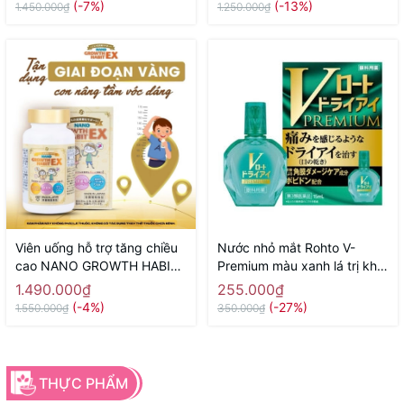
(-7%)
(-13%)
1.450.000₫
1.250.000₫
Viên uống hỗ trợ tăng chiều
Nước nhỏ mắt Rohto V-
cao NANO GROWTH HABIT
Premium màu xanh lá trị khô
EX NICHIEI BUSSAN 120
mắt, ngứa, cộm mắt 15ml -
1.490.000₫
255.000₫
viên ( 60 ngày) - Hàng Nhật
Hàng Nhật chính hãng
(-4%)
(-27%)
1.550.000₫
350.000₫
chính hãng
THỰC PHẨM