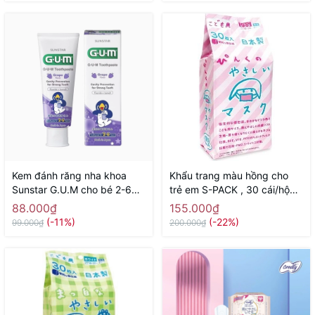
Kem đánh răng nha khoa
Khẩu trang màu hồng cho
Sunstar G.U.M cho bé 2-6
trẻ em S-PACK , 30 cái/hộp -
tuổi 70g ( hương nho) -
Hàng Nhật nội địa
88.000₫
155.000₫
Hàng Nhật nội địa
(-11%)
(-22%)
99.000₫
200.000₫