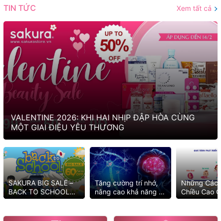
TIN TỨC
Xem tất cả
VALENTINE 2026: KHI HAI NHỊP ĐẬP HÒA CÙNG
MỘT GIAI ĐIỆU YÊU THƯƠNG
SAKURA BIG SALE –
Tăng cường trí nhớ,
Những Cách
BACK TO SCHOOL
nâng cao khả năng tư
Chiều Cao C
2025 MUA NGAY KẺO
duy với những cách
Tốt Nhất
LỠ ƯU ĐÃI
đơn giản