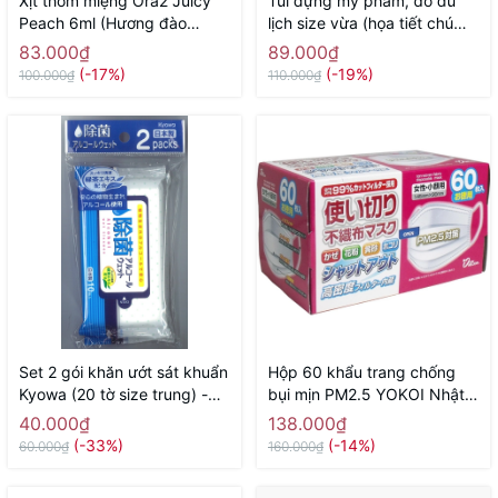
Xịt thơm miệng Ora2 Juicy
Túi đựng mỹ phẩm, đồ du
Peach 6ml (Hương đào
lịch size vừa (họa tiết chú
mọng nước) - Hàng Nhật
sóc) - Hàng Nhật nội địa
83.000₫
89.000₫
chính hãng
(-17%)
(-19%)
100.000₫
110.000₫
Set 2 gói khăn ướt sát khuẩn
Hộp 60 khẩu trang chống
Kyowa (20 tờ size trung) -
bụi mịn PM2.5 YOKOI Nhật
Hàng Nhật nội địa
Bản (size nữ, trẻ em) - Hàng
40.000₫
138.000₫
Nhật nội địa
(-33%)
(-14%)
60.000₫
160.000₫