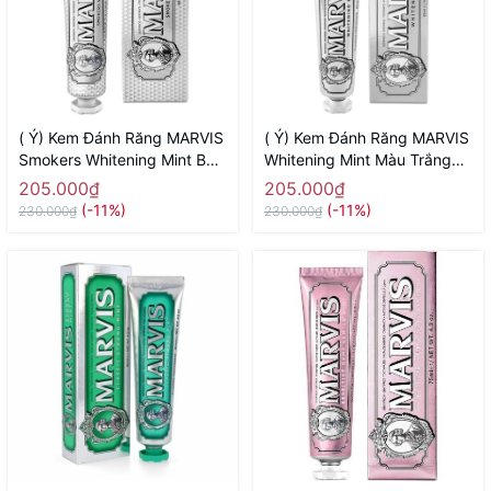
( Ý) Kem Đánh Răng MARVIS
( Ý) Kem Đánh Răng MARVIS
Smokers Whitening Mint Bạc
Whitening Mint Màu Trắng
Trắng ( Dành Cho Người Hút
85ml ( Chứa Tinh Chất Trắng
205.000₫
205.000₫
Thuốc Lá)
Răng)
(-11%)
(-11%)
230.000₫
230.000₫