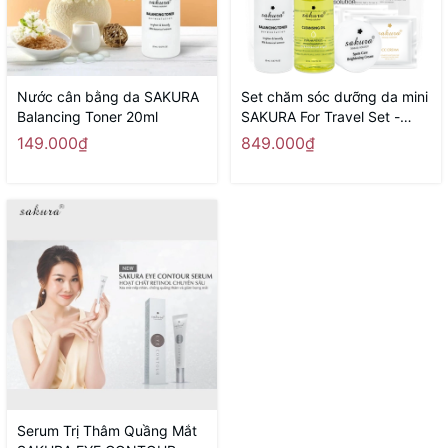
Nước cân bằng da SAKURA
Set chăm sóc dưỡng da mini
Balancing Toner 20ml
SAKURA For Travel Set -
Hàng Nhật nội địa
149.000₫
849.000₫
Serum Trị Thâm Quầng Mắt