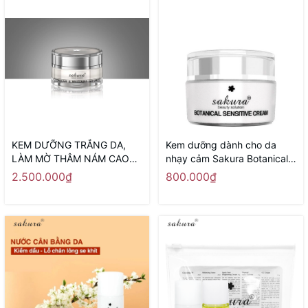
KEM DƯỠNG TRẮNG DA,
Kem dưỡng dành cho da
LÀM MỜ THÂM NÁM CAO
nhạy cảm Sakura Botanical
CẤP BAN NGÀY SAKURA
Sensitive Cream 30g
2.500.000₫
800.000₫
SPOT CARE & WHITENING
DAY CREAM SPF 50 - Sản
xuất tại Nhật Bản