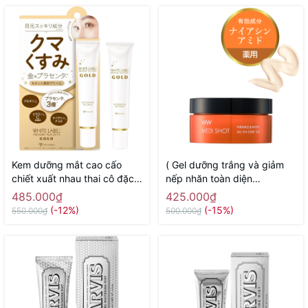
Kem dưỡng mắt cao cấo
( Gel dưỡng trắng và giảm
chiết xuất nhau thai cô đặc
nếp nhăn toàn diện
White Label Placenta Rich
Meishoku Medi Shot Wrinkle
485.000₫
425.000₫
Gold Eye Cream MICCOSMO
& White all in one 50g -
(-12%)
(-15%)
550.000₫
500.000₫
25g - Hàng Nhật chính hãng
Hàng Nhật chính hãng