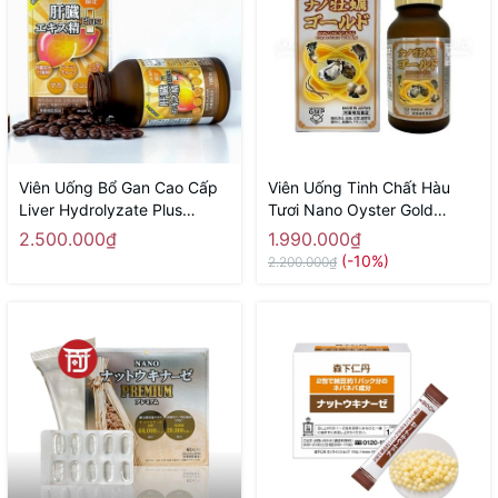
Viên Uống Bổ Gan Cao Cấp
Viên Uống Tinh Chất Hàu
Liver Hydrolyzate Plus
Tươi Nano Oyster Gold
NICHIEI BUSSAN 180 Viên -
NICHIEI BUSSAN 120 Viên -
2.500.000₫
1.990.000₫
Hàng Nhật chính hãng
Hàng Nhật chính hãng
(-10%)
2.200.000₫