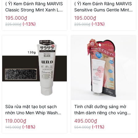
( Ý) Kem Đánh Răng MARVIS
( Ý) Kem Đánh Răng MARVIS
Classic Strong Mint Xanh Lá
Sensitive Gums Gentle Mint
( Vị Bạc Hà Thơm Mát)
75ml Màu Hồng (Răng Nhạy
195.000₫
195.000₫
Cảm)
(-13%)
(-13%)
225.000₫
225.000₫
Sữa rửa mặt tạo bọt sạch
Tinh chất dưỡng sáng mờ
nhờn Uno Men Whip Wash
thâm dành riêng cho vùng
Black 130g - Hàng Nhật
nhũ hoa, vùng bikini, nách,
119.000₫
495.000₫
chính hãng
đùi trong Beppin Body Virgin
(-18%)
(-11%)
145.000₫
554.000₫
White Serum MICCOSMO
30g - Hàng Nhật chính hãng