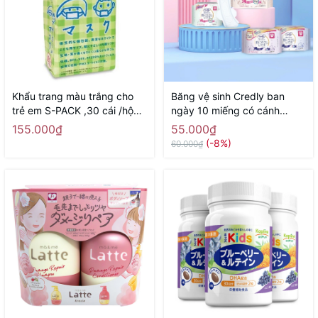
Khẩu trang màu trắng cho
Băng vệ sinh Credly ban
trẻ em S-PACK ,30 cái /hộp -
ngày 10 miếng có cánh
Hàng Nhật nội địa
24,5cm - Hàng Nhật nội địa
155.000₫
55.000₫
(-8%)
60.000₫