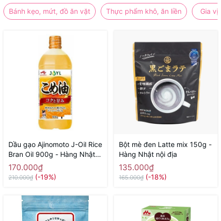
Bánh kẹo, mứt, đồ ăn vặt
Thực phẩm khô, ăn liền
Gia vị
Dầu gạo Ajinomoto J-Oil Rice
Bột mè đen Latte mix 150g -
Bran Oil 900g - Hàng Nhật
Hàng Nhật nội địa
nội địa
170.000₫
135.000₫
(-19%)
(-18%)
210.000₫
165.000₫