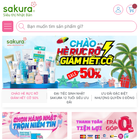
CHÀO HÈ RỰC RỠ
ĐẠI TIỆC SINH NHẬT
ƯU ĐÃI ĐẶC BIỆT
GIẢM HẾT CỠ 50%
SAKURA 12 TUỔI SIÊU ƯU
NHƯỢNG QUYỀN 0 ĐỒNG
ĐÃI