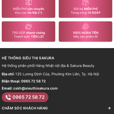
MIỄN PHÍ
vận chuyển
Đổi trả
MIỄN PHÍ
Khu vực
Hà Nội (*)
Trong vòng
14 NGÀY
TRẢ GÓP
nhanh chóng
100% HOÀN TIỀN
Thanh toán
TIỆN LỢI
Nếu sản phẩm lỗi
HỆ THỐNG SIÊU THỊ SAKURA
Hệ thống phân phối Hàng Nhật nội địa & Sakura Beauty
Địa chỉ:
135 Lương Định Của, Phường Kim Liên, Tp. Hà Nội
Điện thoại:
0965 72 58 72
Email:
cskh@sieuthisakura.com
0965 72 58 72
CHĂM SÓC KHÁCH HÀNG