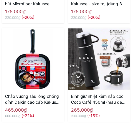
hút Microfiber Kakusee
Kakusee - size to, (dùng 3
(dạng cuộn, dùng nhiều lần)
pin tiểu AA) - Hàng Nhật nội
175.000₫
175.000₫
- Hàng Nhật nội địa
địa
(-20%)
(-20%)
220.000₫
220.000₫
Chảo vuông sâu lòng chống
Bình giữ nhiệt kèm nắp cốc
dính Daikin cao cấp Kakusee
Coco Café 450ml (màu đen)
- size 24cm, màu đỏ - Hàng
- Hàng Nhật nội địa
465.000₫
265.000₫
Nhật nội địaa
(-22%)
(-15%)
600.000₫
310.000₫