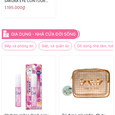
SAKURA EYE CONTOUR
SERUM
1.195.000₫
GIA DỤNG - NHÀ CỬA ĐỜI SỐNG
Bếp và phòng ăn
Giặt, xả quần áo
Đồ dùng nhà tắm, toile