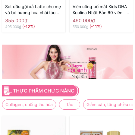
Set dầu gội xả Latte cho mẹ
Viên uống bổ mắt Kids DHA
và bé hương hoa nhài táo
Koplina Nhật Bản 60 viên -
400ml x 2 - Hàng Nhật nội
Hàng Nhật nội địa
355.000₫
490.000₫
địa
(-12%)
(-11%)
405.000₫
550.000₫
THỰC PHẨM CHỨC NĂNG
Collagen, chống lão hóa
Tảo
Giảm cân, tăng chiều ca