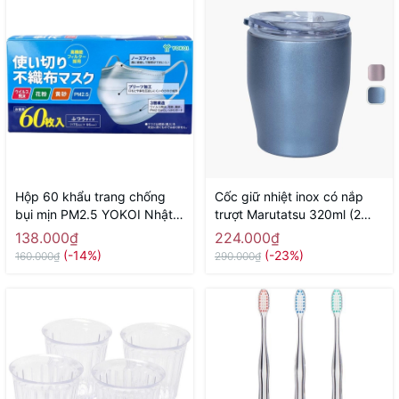
Hộp 60 khẩu trang chống
Cốc giữ nhiệt inox có nắp
bụi mịn PM2.5 YOKOI Nhật
trượt Marutatsu 320ml (2
Bản - Hàng Nhật nội địa
màu blue, pink)
138.000₫
224.000₫
(-14%)
(-23%)
160.000₫
290.000₫