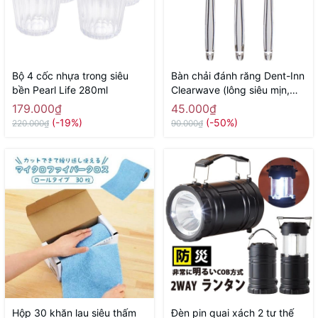
Bộ 4 cốc nhựa trong siêu
Bàn chải đánh răng Dent-Inn
bền Pearl Life 280ml
Clearwave (lông siêu mịn,
gợn sóng) - Hàng Nhật nội
179.000₫
45.000₫
địa
(-19%)
(-50%)
220.000₫
90.000₫
Hộp 30 khăn lau siêu thấm
Đèn pin quai xách 2 tư thế