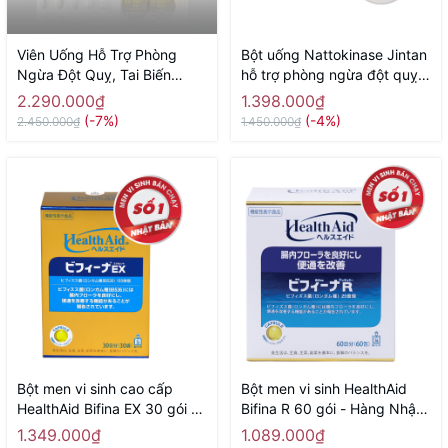
Viên Uống Hỗ Trợ Phòng
Bột uống Nattokinase Jintan
Ngừa Đột Quỵ, Tai Biến
hỗ trợ phòng ngừa đột quỵ,
Nano Nattokinase Premium
tai biến, giảm mỡ máu 60 gói
2.290.000₫
1.398.000₫
60000fu NICHIEI BUSSAN
- Hàng Nhật chính hãng
(-7%)
(-4%)
2.450.000₫
1.450.000₫
120 Viên - Hàng Nhật chính
hãng
Bột men vi sinh cao cấp
Bột men vi sinh HealthAid
HealthAid Bifina EX 30 gói -
Bifina R 60 gói - Hàng Nhật
Hàng Nhật chính hãng
chính hãng
1.349.000₫
1.089.000₫