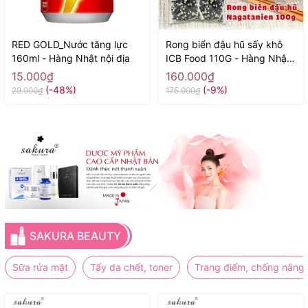
RED GOLD_Nước tăng lực
Rong biển đậu hũ sấy khô
160ml - Hàng Nhật nội địa
ICB Food 110G - Hàng Nhật
nội địa
15.000₫
160.000₫
(-48%)
(-9%)
29.000₫
175.000₫
SAKURA BEAUTY
Sữa rửa mặt
Tẩy da chết, toner
Trang điểm, chống nắng