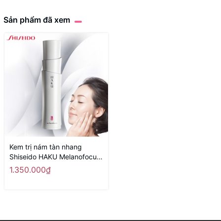
Sản phẩm đã xem
Kem trị nám tàn nhang
Shiseido HAKU Melanofocus
CR 45g - Hàng Nhật nội địa
1.350.000₫