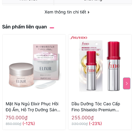
Định lượng
45g
Xem thông tin chi tiết
Sản phẩm liên quan
Mặt Nạ Ngủ Elixir Phục Hồi
Dầu Dưỡng Tóc Cao Cấp
Độ Ẩm, Hỗ Trợ Dưỡng Sáng
Fino Shiseido Premium
Da 105g - Hàng Nhật nội địa
Touch Cải Thiện Tóc Hư Tổn
750.000₫
255.000₫
70ml - Hàng Nhật nội địa
(-12%)
(-23%)
850.000₫
330.000₫