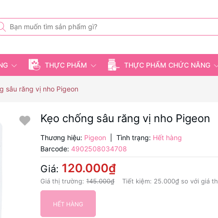
ỤNG
THỰC PHẨM
THỰC PHẨM CHỨC NĂNG
g sâu răng vị nho Pigeon
Kẹo chống sâu răng vị nho Pigeon
Thương hiệu:
Pigeon
|
Tình trạng:
Hết hàng
Barcode:
4902508034708
120.000₫
Giá:
Giá thị trường:
145.000₫
Tiết kiệm:
25.000₫
so với giá t
HẾT HÀNG