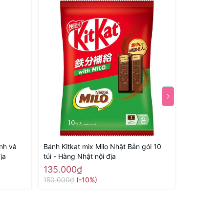
anh và
Bánh Kitkat mix Milo Nhật Bản gói 10
Bánh quy
ịa
túi - Hàng Nhật nội địa
chiếc - H
135.000₫
105.00
150.000₫
(-10%)
150.000₫