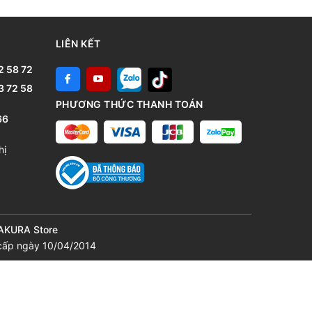
LIÊN KẾT
2 58 72
3 72 58
PHƯƠNG THỨC THANH TOÁN
66
hị
SAKURA Store
cấp ngày 10/04/2014