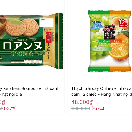
y kẹp kem Bourbon vị trà xanh
Thạch trái cây Orihiro vị nho x
Nhật nội địa
cam 12 chiếc - Hàng Nhật nội đ
0₫
48.000₫
0₫
(-37%)
100.000₫
(-52%)