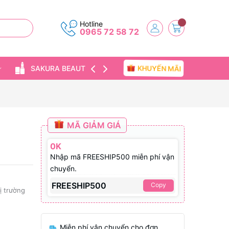
Hotline
0965 72 58 72
KHUYẾN MÃI
SAKURA BEAUTY
TIN TỨC
MÃ GIẢM GIÁ
0K
Nhập mã FREESHIP500 miễn phí vận
chuyển.
FREESHIP500
Copy
hị trường
Miễn phí vận chuyển cho đơn