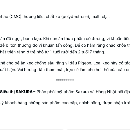
hão (CMC), hương liệu, chất xơ (polydextrose), maltitol,...
ch ăn đồ ngọt, bánh kẹo. Khi con ăn thực phẩm có đường, vi khuẩn ti
 dễ bị tổn thương do vi khuẩn tấn công. Để có hàm răng chắc khỏe tro
t triển răng ở trẻ nhỏ từ 1 tuổi rưỡi đến 2 tuổi 7 tháng.
 thể cho bé ăn kẹo chống sâu răng vị dâu Pigeon. Loại kẹo này có t
t hiện. Với hương dâu thơm mát, kẹo sẽ làm cho hơi thở của các co
*********
Siêu thị SAKURA
–
Phân phối mỹ phẩm Sakura và Hàng Nhật nội địa
uý khách hàng những sản phẩm cao cấp, chính hãng, được nhập khẩu