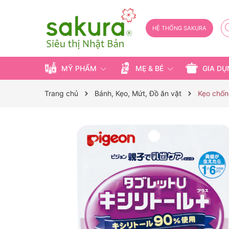
HỆ THỐNG SAKURA
MỸ PHẨM
MẸ & BÉ
GIA D
Trang chủ
Bánh, Kẹo, Mứt, Đồ ăn vặt
Kẹo chốn