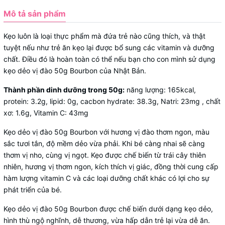
Mô tả sản phẩm
Kẹo luôn là loại thực phẩm mà đứa trẻ nào cũng thích, và thật
tuyệt nếu như trẻ ăn kẹo lại được bổ sung các vitamin và dưỡng
chất. Điều đó là hoàn toàn có thể nếu bạn cho con mình sử dụng
kẹo dẻo vị đào 50g Bourbon của Nhật Bản.
Thành phần dinh dưỡng trong 50g:
năng lượng: 165kcal,
protein: 3.2g, lipid: 0g, cacbon hydrate: 38.3g, Natri: 23mg , chất
xơ: 1.6g, Vitamin C: 43mg
Kẹo dẻo vị đào 50g Bourbon với hương vị đào thơm ngon, màu
sắc tươi tắn, độ mềm dẻo vừa phải. Khi bé càng nhai sẽ càng
thơm vị nho, cùng vị ngọt. Kẹo được chế biến từ trái cây thiên
nhiên, hương vị thơm ngon, kích thích vị giác, đồng thời cung cấp
hàm lượng vitamin C và các loại dưỡng chất khác có lợi cho sự
phát triển của bé.
Kẹo dẻo vị đào 50g Bourbon được chế biến dưới dạng kẹo dẻo,
hình thù ngộ nghĩnh, dễ thương, vừa hấp dẫn trẻ lại vừa dễ ăn.