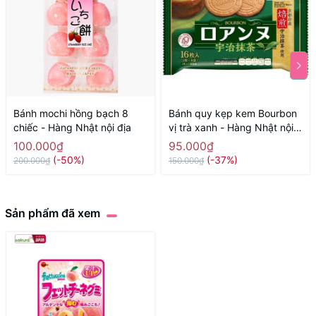
Bánh mochi hồng bạch 8
Bánh quy kẹp kem Bourbon
chiếc - Hàng Nhật nội địa
vị trà xanh - Hàng Nhật nội
địa
100.000₫
95.000₫
(-50%)
(-37%)
200.000₫
150.000₫
Sản phẩm đã xem