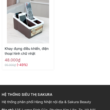
Khay đựng điều khiển, điện
thoại hình chữ nhật
48.000₫
(-49%)
95.000₫
HỆ THỐNG SIÊU THỊ SAKURA
Hệ thống phân phối Hàng Nhật nội địa & Sakura Beauty
Địa chỉ:
135 Lương Định Của, Phường Kim Liên, Tp. Hà Nội