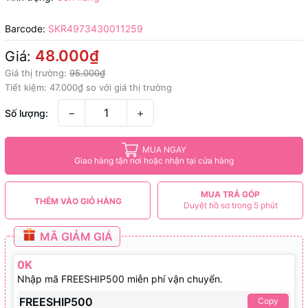
Barcode:
SKR4973430011259
48.000₫
Giá:
Giá thị trường:
95.000₫
Tiết kiệm:
47.000₫
so với giá thị trường
−
+
Số lượng:
MUA NGAY
Giao hàng tận nơi hoặc nhận tại cửa hàng
MUA TRẢ GÓP
THÊM VÀO GIỎ HÀNG
Duyệt hồ sơ trong 5 phút
MÃ GIẢM GIÁ
0K
Nhập mã FREESHIP500 miễn phí vận chuyển.
FREESHIP500
Copy