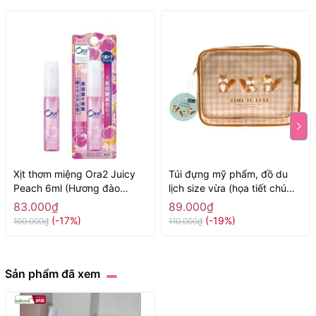
Xịt thơm miệng Ora2 Juicy
Túi đựng mỹ phẩm, đồ du
Peach 6ml (Hương đào
lịch size vừa (họa tiết chú
mọng nước) - Hàng Nhật
sóc) - Hàng Nhật nội địa
83.000₫
89.000₫
chính hãng
(-17%)
(-19%)
100.000₫
110.000₫
Sản phẩm đã xem