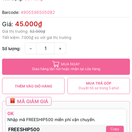
Barcode:
4905596505082
45.000₫
Giá:
Giá thị trường:
52.000₫
Tiết kiệm:
7.000₫
so với giá thị trường
−
+
Số lượng:
MUA NGAY
Giao hàng tận nơi hoặc nhận tại cửa hàng
MUA TRẢ GÓP
THÊM VÀO GIỎ HÀNG
Duyệt hồ sơ trong 5 phút
MÃ GIẢM GIÁ
0K
Nhập mã FREESHIP500 miễn phí vận chuyển.
FREESHIP500
Copy