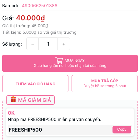
Barcode:
4900662501388
40.000₫
Giá:
Giá thị trường:
45.000₫
Tiết kiệm:
5.000₫
so với giá thị trường
−
+
Số lượng:
MUA NGAY
Giao hàng tận nơi hoặc nhận tại cửa hàng
MUA TRẢ GÓP
THÊM VÀO GIỎ HÀNG
Duyệt hồ sơ trong 5 phút
MÃ GIẢM GIÁ
0K
Nhập mã FREESHIP500 miễn phí vận chuyển.
FREESHIP500
Copy