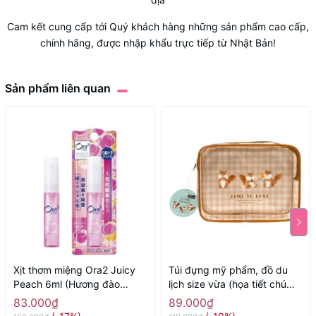
Cam kết cung cấp tới Quý khách hàng những sản phẩm cao cấp,
chính hãng, được nhập khẩu trực tiếp từ Nhật Bản!
Sản phẩm liên quan
Xịt thơm miệng Ora2 Juicy
Túi đựng mỹ phẩm, đồ du
Peach 6ml (Hương đào
lịch size vừa (họa tiết chú
mọng nước) - Hàng Nhật
sóc) - Hàng Nhật nội địa
83.000₫
89.000₫
chính hãng