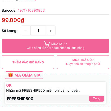
Barcode:
4971710390803
99.000₫
−
+
Số lượng:
MUA NGAY
Giao hàng tận nơi hoặc nhận tại cửa hàng
MUA TRẢ GÓP
THÊM VÀO GIỎ HÀNG
Duyệt hồ sơ trong 5 phút
MÃ GIẢM GIÁ
0K
Nhập mã FREESHIP500 miễn phí vận chuyển.
FREESHIP500
Copy