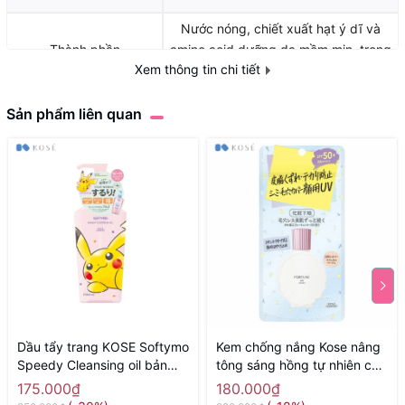
Nước nóng, chiết xuất hạt ý dĩ và
Thành phần
amino acid dưỡng da mềm mịn, trong
Xem thông tin chi tiết
suốt, trắng hồng tự nhiên.
Tính chất
Giấy
Sản phẩm liên quan
Định lượng
120g
Dầu tẩy trang KOSE Softymo
Kem chống nắng Kose nâng
Speedy Cleansing oil bản
tông sáng hồng tự nhiên che
hoạt hình Pokemon 240ml -
phủ lỗ chân lông Kose 30ml -
175.000₫
180.000₫
Hàng Nhật nội địa
Hàng Nhật nội địa