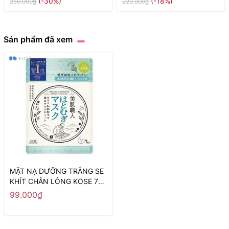
(-30%)
(-18%)
250.000₫
220.000₫
Sản phẩm đã xem
MẶT NẠ DƯỠNG TRẮNG SE
KHÍT CHÂN LÔNG KOSE 7
MIẾNG CHIẾT XUẤT HẠT Ý
99.000₫
DĨ