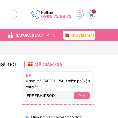
Hotline
0965 72 58 72
KHUYẾN MÃI
SAKURA BEAUTY
TIN TỨC
ật nội
MÃ GIẢM GIÁ
0K
Nhập mã FREESHIP500 miễn phí vận
chuyển.
FREESHIP500
Copy
Miễn phí vận chuyển cho đơn