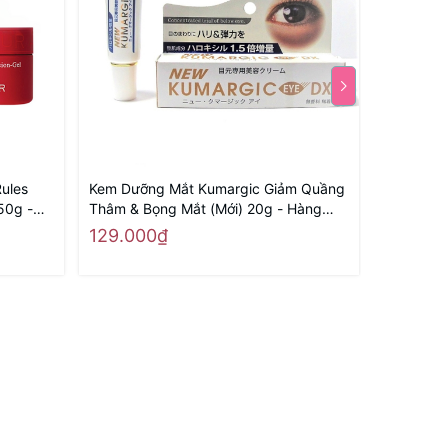
ules
Kem Dưỡng Mắt Kumargic Giảm Quầng
Nước Cân
50g -
Thâm & Bọng Mắt (Mới) 20g - Hàng
Mờ Thâm 
Nhật nội địa
địa
129.000₫
165.00
200.000