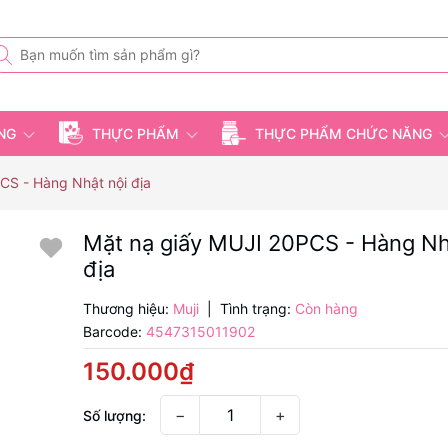
ỤNG
THỰC PHẨM
THỰC PHẨM CHỨC NĂNG
CS - Hàng Nhật nội địa
Mặt nạ giấy MUJI 20PCS - Hàng Nh
địa
Thương hiệu:
Muji
|
Tình trạng:
Còn hàng
Barcode:
4547315011902
150.000₫
−
+
Số lượng: