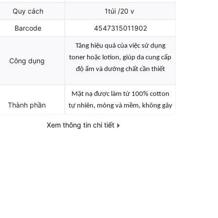
Quy cách
1túi /20 v
Barcode
4547315011902
Tăng hiệu quả của việc sử dụng
toner hoặc lotion, giúp da cung cấp
Công dụng
độ ẩm và dưỡng chất cần thiết
Mặt nạ được làm từ 100% cotton
Thành phần
tự nhiên, mỏng và mềm, không gây
tổn hại cho da.
Xem thông tin chi tiết
Tính chất
viên nén
Định lượng
100g