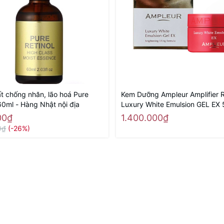
ất chống nhăn, lão hoá Pure
Kem Dưỡng Ampleur Amplifier R
60ml - Hàng Nhật nội địa
Luxury White Emulsion GEL EX 
Hàng Nhật nội địa
00₫
1.400.000₫
0₫
(-26%)