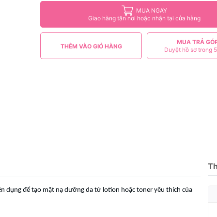
MUA NGAY
Giao hàng tận nơi hoặc nhận tại cửa hàng
MUA TRẢ GÓ
THÊM VÀO GIỎ HÀNG
Duyệt hồ sơ trong 5
Th
n dụng để tạo mặt nạ dưỡng da từ lotion hoặc toner yêu thích của