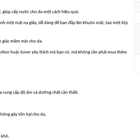
r, giúp cấp nước cho da một cách hiệu quả.
thành một mặt nạ giấy, dễ dàng để bạn đắp lên khuôn mặt, tạo một lớp
m giác mềm mịn cho da.
 lotion hoặc toner yêu thích mà bạn có, mà không cần phải mua thêm
da cung cấp độ ẩm và dưỡng chất cần thiết.
ông gây tổn hại cho da.
 khô.