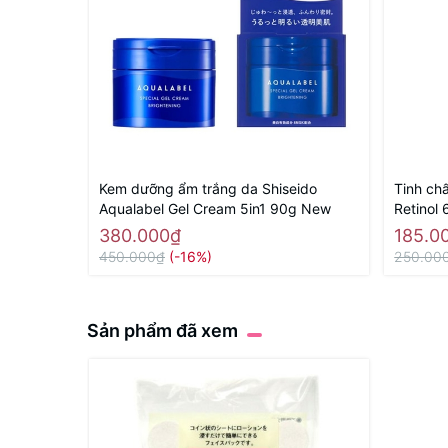
Kem dưỡng ẩm trắng da Shiseido
Tinh ch
Aqualabel Gel Cream 5in1 90g New
Retinol 
380.000₫
185.0
450.000₫
(-16%)
250.00
Sản phẩm đã xem